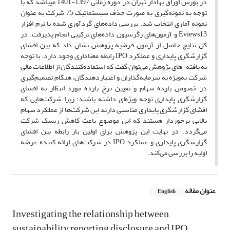
در بورس اوراق بهادار تهران در دوره زمانی 1397-1401 میباشد که با
توجه به نمونه‌گیری به صورت حذف سیستماتیک 75 شرکت به عنوان
نمونه آماری انتخاب شد. بررسی داده‌های گردآوری شده با نرم افزار
Eviews13 و آزمون‌های رگرسیون داده‌های ترکیبی انجام پذیرفت. در
کل نتایج حاصل از آزمون فرضیه پژوهش نشان داد که بین افشای
گزارشگری پایداری و عملکرد IPO رابطه معناداری وجود دارد. با توجه
به یافته-های پژوهش می‌توان گفت که استفاده‌کنندگان از اطلاعات مالی
شرکت به‌ویژه به سرمایه‌گذاران و اعتباردهندگان، هنگام تصمیم‌گیری
در خصوص بازده سهام و تعیین نرخ بازده مورد انتظار به افشای
گزارشگری پایداری توجه ویژه‌ای داشته باشند؛ زیرا شرکت‌هایی که
افشای گزارشگری پایداری مناسبی دارند این شرکت‌ها از عملکرد سهام
بالایی برخوردار هستند که این موضوع باعث کاهش ریسک شرکت
می‌گردد. در نهایت این پژوهش برای اولین ‌بار رابطه بین افشای
گزارشگری پایداری و عملکرد IPO در شرکت‌های ارائه کننده عرضه
اولیه را بررسی می‌کند.
عنوان مقاله
English
Investigating the relationship between
sustainability reporting disclosure and IPO