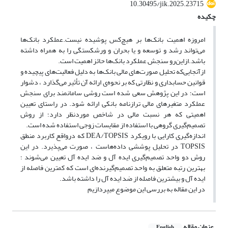
10.30495/jik.2025.23715
چکیده
امروزه اهمیت بانک‌ها بر هیچ‌کس پوشیده نیست.عملکرد بانک‌ها
می‌تواند رشد و توسعه و یا بحران و ورشکستگی را به همراه داشته
باشد.ازاین‌رو سنجش عملکرد بانک‌ها حائز اهمیت است.
ازآنجایی‌که تحلیل صورت‌های مالی بانک‌ها به دلیل فعالیت‌های پیچیده و
قوانین حسابداری و نظارتی که بر نحوه‌ی ارائه آن تأثیر می‌گذارد ، دشوار
است؛ در این پژوهش سعی شده است روشی سامانمند برای سنجش
عملکرد متغیرهای مالی ترازنامه بانکی ارائه شود. در راستای تعیین
اهمیتی که هر نسبت مالی در شاخص موردنظر دارد؛ از روش
تصمیم‌گیری گروهی با استفاده از مقایسات زوجی استفاده شده است.
اندازه‌گیری کارایی با رویکرد DEA/TOPSIS که درواقع کاربرد منطق
TOPSIS در تحلیل پوششی داده‌هاست ، صورت می‌پذیرد. در این
روش دو واحد تصمیم‌گیری ایده آل و ضد ایده آل تعیین می‌شوند ؛
بهترین رتبه متعلق به واحد تصمیم‌گیرنده‌ای است که کمترین فاصله از
ایده آل و بیشترین فاصله از ضد ایده آل را داشته باشد.
در این مقاله به بررسی این موضوع میپردازیم
عنوان مقاله
English