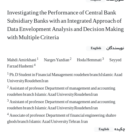
Investigating the Performance of Central Bank
Subsidiary Banks with an Integrated Approach of
Data Envelopment Analysis and Decision Making
with Multiple Criteria
نویسندگان
English
1
2
3
Mahdi Amirkhani
Narges Yazdian
Hoda Hemmati
Seyyed
4
Farzad Hashemi
1
Ph.D Student in Financial Management, roudehen branch,Islamic Azad
University,Roudehen,Iran
2
Assistant of professor, Department of management and accounting,
roudehen branch Islamic Azad University,Roudehen,Iran
3
Assistant of professor, Department of management and accounting,
roudehen branch Islamic Azad University,Roudehen,Iran
4
Associate of professor, Department of financial engineering, shahre
ghods branch Islamic Azad University,Tehran, Iran
چکیده
English