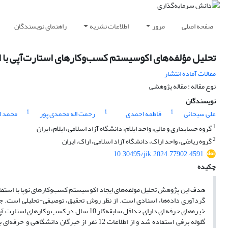
صفحه اصلی
مرور
اطلاعات نشریه
راهنمای نویسندگان
تحلیل مؤلفه‌های اکوسیستم کسب‌وکارهای استارت‌آپی با 
مقالات آماده انتشار
نوع مقاله : مقاله پژوهشی
نویسندگان
1
1
1
علی سبحانی
فاطمه احمدی
رحمت اله محمدی پور
محمد ا
1
گروه حسابداری و مالی، واحد ایلام، دانشگاه آزاد اسلامی، ایلام، ایران
2
گروه ریاضی، واحد اراک، دانشگاه آزاد اسلامی، اراک، ایران
10.30495/jik.2024.77902.4591
چکیده
هدف این پژوهش تحلیل مولفه‌های ایجاد اکوسیستم کسب‌وکارهای نوپا با استفا
گردآوری داده‌ها، اسنادی است. از نظر روش تحقیق، توصیفی-تحلیلی است. جام
خبره‌های حرفه ای دارای حداقل سابقه‌کار 10
گلوله برفی استفاده شد و از اطلاعات 12 نفر ا