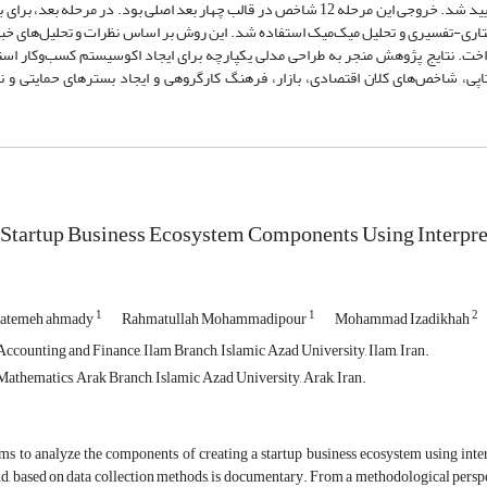
کسب‌وکار‌های نوپا از ادبیات نظری استخراج و از طریق مصاحبه با صاحب‌نظران تأیید شد. خروجی این مرحله 12 شاخص در قالب چهار بعد اصلی بود. 
ختاری-تفسیری و تحلیل میک‌میک استفاده شد. این روش بر اساس نظرات و تحلیل‌های خبر
داخت. نتایج پژوهش منجر به طراحی مدلی یکپارچه برای ایجاد اکوسیستم کسب‌وکار استا
کار استارتاپی، شاخص‌های کلان اقتصادی، بازار، فرهنگ کارگروهی و ایجاد بسترهای حمایتی و 
 Startup Business Ecosystem Components Using Interpre
1
1
2
fatemeh ahmady
Rahmatullah Mohammadipour
Mohammad Izadikhah
ccounting and Finance, Ilam Branch, Islamic Azad University, Ilam, Iran.
athematics, Arak Branch, Islamic Azad University, Arak, Iran.
ims to analyze the components of creating a startup business ecosystem using int
nd, based on data collection methods, is documentary. From a methodological perspecti