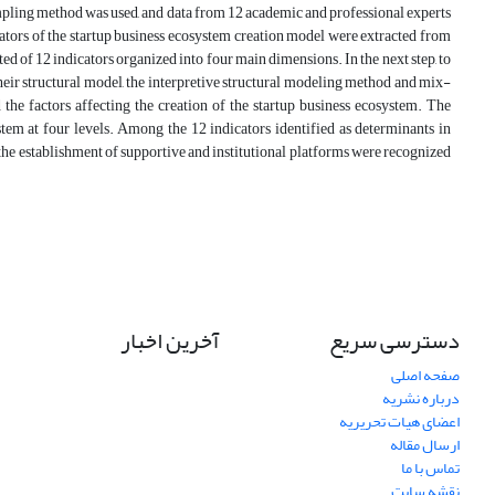
sampling method was used, and data from 12 academic and professional experts
icators of the startup business ecosystem creation model were extracted from
ted of 12 indicators organized into four main dimensions. In the next step, to
heir structural model, the interpretive structural modeling method and mix-
the factors affecting the creation of the startup business ecosystem. The
ystem at four levels. Among the 12 indicators identified as determinants in
the establishment of supportive and institutional platforms were recognized
دسترسی سریع
آخرین اخبار
صفحه اصلی
درباره نشریه
اعضای هیات تحریریه
ارسال مقاله
تماس با ما
نقشه سایت