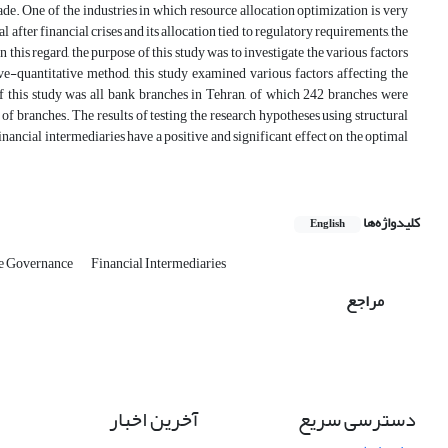
de. One of the industries in which resource allocation optimization is very
l after financial crises and its allocation tied to regulatory requirements, the
n this regard, the purpose of this study was to investigate the various factors
ive-quantitative method, this study examined various factors affecting the
 of this study was all bank branches in Tehran, of which 242 branches were
f branches. The results of testing the research hypotheses using structural
nancial intermediaries have a positive and significant effect on the optimal
کلیدواژه‌ها
English
e Governance
Financial Intermediaries
مراجع
دسترسی سریع
آخرین اخبار