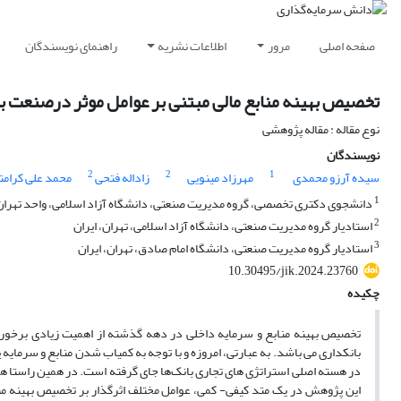
صفحه اصلی
مرور
اطلاعات نشریه
راهنمای نویسندگان
تخصیص بهینه منابع مالی مبتنی بر عوامل موثر درصنعت ب
نوع مقاله : مقاله پژوهشی
نویسندگان
2
2
1
سیده آرزو محمدی
مهرزاد مینویی
زاداله فتحی
محمد علی کرامت
1
دانشجوی دکتری تخصصی، گروه مدیریت صنعتی، دانشگاه آزاد اسلامی، واحد تهران
2
استادیار گروه مدیریت صنعتی، دانشگاه آزاد اسلامی، تهران، ایران
3
استادیار گروه مدیریت صنعتی، دانشگاه امام صادق، تهران، ایران
10.30495/jik.2024.23760
چکیده
تخصیص بهینه منابع و سرمایه داخلی در دهه گذشته از اهمیت زیادی برخور
بانکداری می باشد. به عبارتی، امروزه و با توجه به کمیاب شدن منابع و سرمایه
در هسته اصلی استراتژی های تجاری بانک‌ها جای گرفته است. در همین راستا 
این پژوهش در یک متد کیفی- کمی، عوامل مختلف اثرگذار بر تخصیص بهینه منا