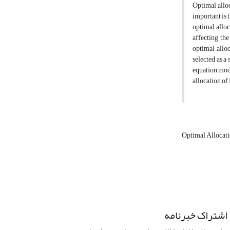
Optimal alloc
important is t
optimal alloca
affecting the
optimal alloc
selected as a
equation mode
allocation of
Optimal Allocati
اشتراک خبرنامه