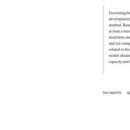
Increasing th
development o
method. Based
at least a ma
smartness and
and tax compl
related to th
model obtaine
capacity and 
tax capacity
a