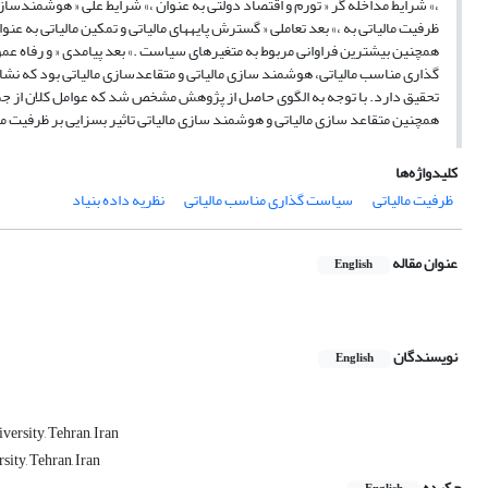
،» شرایط مداخله گر « تورم و اقتصاد دولتی به عنوان ،» شرایط علّی « هوشمندسازی
ظرفیت مالیاتی به ،» بعد تعاملی « گسترش پایههای مالیاتی و تمکین مالیاتی به عنوا
همچنین بیشترین فراوانی مربوط به متغیرهای سیاست .» بعد پیامدی « و رفاه عمو
گذاری مناسب مالیاتی، هوشمند سازی مالیاتی و متقاعدسازی مالیاتی بود که نشا
تحقیق دارد. با توجه به الگوی حاصل از پژوهش مشخص شد که عوامل کلان از ج
همچنین متقاعد سازی مالیاتی و هوشمند سازی مالیاتی تاثیر بسزایی بر ظرفیت ما
کلیدواژه‌ها
ظرفیت مالیاتی
سیاست گذاری مناسب مالیاتی
نظریه داده بنیاد
عنوان مقاله
English
نویسندگان
English
ersity, Tehran, Iran
ity, Tehran, Iran
چکیده