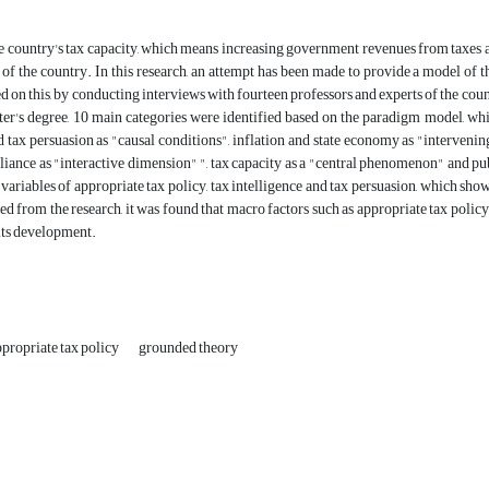
e country's tax capacity, which means increasing government revenues from taxes a
f the country. In this research, an attempt has been made to provide a model of t
 on this, by conducting interviews with fourteen professors and experts of the count
ster's degree, 10 main categories were identified based on the paradigm model, whic
 tax persuasion as "causal conditions", inflation and state economy as "intervenin
iance as "interactive dimension" ", tax capacity as a "central phenomenon" and pu
e variables of appropriate tax policy, tax intelligence and tax persuasion, which sh
d from the research, it was found that macro factors such as appropriate tax policy 
its development.
ppropriate tax policy
grounded theory