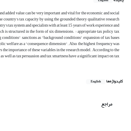
English
nd added value, can be very important and vital for the economic and social
he country's tax capacity by using the grounded theory qualitative research
ry's tax system and specialists with at least 15 years of work experience and
h is structured in the form of six dimensions. : appropriate tax policy, tax
g conditions", sanctions as "background conditions", expansion of tax bases
blic welfare as a "consequence dimension". Also, the highest frequency was
ows the importance of these variables in the research model. According to the
as well as tax persuasion and tax smartness have a significant impact on tax
کلیدواژه‌ها
English
مراجع