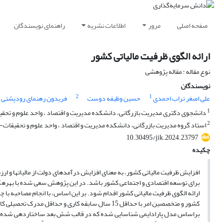
صفحه اصلی
مرور
اطلاعات نشریه
راهنمای نویسندگان
ارائه الگوی ظرفیت مالیاتی کشور
نوع مقاله : مقاله پژوهشی
نویسندگان
2
1
علی اصغر تراب احمدی
حسین وظیفه دوست
فریدون رهنمای رودپشتی
1
دانشجوی دکتری مدیریت بازرگانی، دانشکده مدیریت و اقتصاد ، واحد علوم و تحقیق
2
استاد گروه مدیریت بازرگانی، دانشکده مدیریت و اقتصاد ، واحد علوم و تحقیقات- د
10.30495/jik.2024.23797
چکیده
افزایش ظرفیت مالیاتی کشور، به معنای افزایش درآمدهای دولت از مالیاتها و ارز
برای توسعه اقتصادی و اجتماعی کشور باشد. در این پژوهش سعی شده با بهرهگی
ارائه الگوی ظرفیت مالیاتی کشور اقدام شود. بر این اساس، با انجام مصاحبه با چها
کشور و متخصصین امر با حداقل 15 سال سابقه کاری و حداقل مدرک تحصیلی کارشناسی ارشد، تعداد 10 مقوله اصلی
براساس مدل پارادایمی شناسایی شده که در قالب شش بعد ساختاردهی شده 