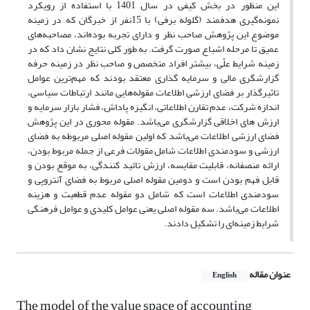
این منظور در بخش کیفی در سال 1401 با استفاده از رویکرد
نمونه‌گیری هدفمند (گلوله برفی) با 15نفر از خبرگان که در زمینه
موضوع این پژوهش صاحب نظر و دارای تجربه بوده‌اند، مصاحبه‌‌های
عمیق تا مرحله اشباع صورت گرفت. به طور کلی نتایج نشان داد که در
زمینه شرایط علّی، بیشتر افراد متخصص و صاحب نظر در زمینه حرفه
گزارشگری مالی و سرمایه گذاری معتقد بودند که مهم‌ترین عوامل
تاثیرگذار بر فضای ارزشی اطلاعات مقوله‌هایی مانند ارتباطات سیاسی،
اندازه شرکت، عدم تقارن اطلاعاتی، انگیزه پاداش، فشار بازار سرمایه و
ارزش های اخلاقی گزارشگری می‌باشد. مقوله محوری در این پژوهش
فضای ارزشی اطلاعات می‌باشد که اولین مقوله اصلی مربوطه به فضای
ارزشی و سودمندی اطلاعات شامل مقولات فرعی از جمله مربوط بودن،
ارائه منصفانه، قابلیت مقایسه، ارزش تائید کنندگی، به موقع بودن و
قابل فهم بودن است و دومین مقوله اصلی مربوط به فضای آنتروپی و
سودمندی اطلاعات است که شامل دو مقوله عدم قطعیت و هزینه
اطلاعات می‌باشد. سه مقوله اصلی یعنی عوامل کلیدی و عوامل فرهنگی
شرایط زمینه‌ای را تشکیل دادند.
عنوان مقاله
English
The model of the value space of accounting