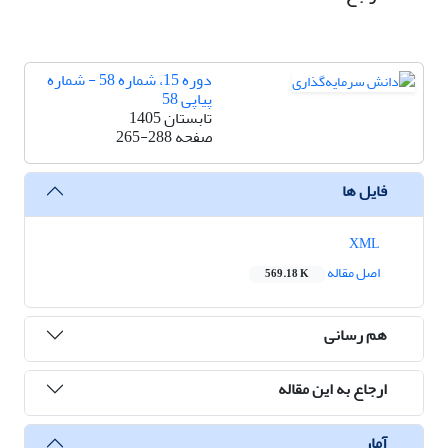
دوره 15، شماره 58 - شماره
پیاپی 58
تابستان 1405
صفحه
265-288
فایل ها
XML
اصل مقاله
569.18 K
هم رسانی
ارجاع به این مقاله
آمار