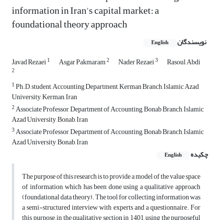
information in Iran's capital market: a
foundational theory approach
نویسندگان
English
1
2
3
Javad Rezaei
Asgar Pakmaram
Nader Rezaei
Rasoul Abdi
2
1
Ph.D, student, Accounting Department, Kerman Branch, Islamic Azad
University, Kerman, Iran
2
Associate Professor, Department of Accounting, Bonab Branch, Islamic
Azad University, Bonab, Iran
3
Associate Professor, Department of Accounting, Bonab Branch, Islamic
Azad University, Bonab, Iran
چکیده
English
The purpose of this research is to provide a model of the value space
of information, which has been done using a qualitative approach
(foundational data theory). The tool for collecting information was
a semi-structured interview with experts and a questionnaire. For
this purpose, in the qualitative section in 1401, using the purposeful