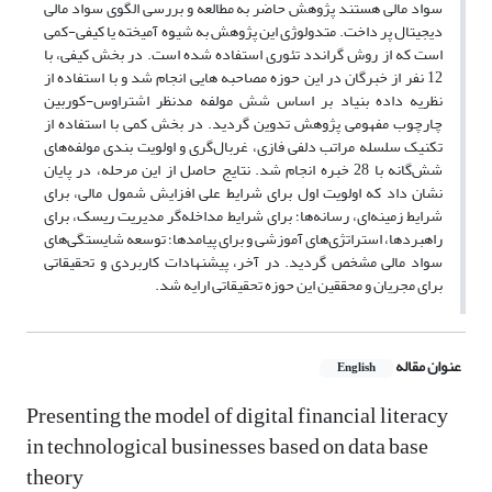
سواد مالی هستند پژوهش حاضر به مطالعه و بررسی الگوی سواد مالی
دیجیتال پر داخت. متدولوژی این پژوهش به شیوه آمیخته یا کیفی-کمی
است که از روش گراندد تئوری استفاده شده است. در بخش کیفی، با
12 نفر از خبرگان در این حوزه مصاحبه هایی انجام شد و با استفاده از
نظریه داده بنیاد بر اساس شش مولفه مدنظر اشتراوس-کوربین
چارچوب مفهومی پژوهش تدوین گردید. در بخش کمی با استفاده از
تکنیک سلسله مراتب دلفی فازی، غربال‌گری و اولویت بندی مولفه‌های
شش‌گانه با 28 خبره انجام شد. نتایج حاصل از این مرحله، در پایان
نشان داد که اولویت اول برای شرایط علی افزایش شمول مالی، برای
شرایط زمینه‎‌ای، رسانه‌ها؛ برای شرایط مداخله‌گر مدیریت ریسک، برای
راهبردها، استراتژی‌های آموزشی و برای پیامدها؛ توسعه شایستگی‌های
سواد مالی مشخص گردید. در آخر، پیشنهادات کاربردی و تحقیقاتی
برای مجریان و محققین این حوزه تحقیقاتی ارایه شد.
عنوان مقاله
English
Presenting the model of digital financial literacy
in technological businesses based on data base
theory