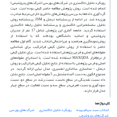
رویکرد تحلیل خاکستری در شرکت‌های بورسی (شرکت‌های پتروشیمی)
انجام شده است. روش پژوهش مطالعه حاضر کیفی بوده است. جهت
گردآوری داده‌ها به بررسی پژوهش‌های داخلی و خارجی مرتبط مبادرت
ورزیده شد. در ادامه از پرسشنامه دیمتل و ISM، پرسشنامه روش
تحلیل سلسله‌مراتبی خاکستری و پرسشنامه تحلیل رابطه خاکستری
استفاده گردید. جامعه آماری این پژوهش شامل 17 نفر از مدیران
پتروشیمی و اساتید دانشگاهی بوده‌اند که با استفاده از
روش‌نمونه‌گیری هدفمند و غیراحتمالی انتخاب شدند. گام اول مطالعه
حاضر با استفاده از روش تحلیل کیفی فراترکیب برای شناسایی
مقوله‌های اصلی و فرعی پژوهش استفاده شده است. برای تحلیل کیفی
از نرم‌افزار MAXQDA استفاده شده است. با استخراج مقوله‌های
اصلی و فرعی پژوهش با استفاده از نتایج تحلیل کیفی فراترکیب و روش
دیمتل - مدلسازی ساختاری-تفسیری، مدل نهایی ارائه گردید. در
مجموع الگوی به دست آمده مشتمل بر 5 مقوله اصلی است. نتایج نشان
داد نسبت نقدینگی در سطح نخست، نسبت رشد ‌در سطح دو، نسبت
سودآوری‌ و نسبت اهرمی‌در سطح سه و نسبت فعالیت در سطح چهار
مدل قرار دارند.
کلیدواژه‌ها
انتخاب سبد سهام بهینه
رویکرد تحلیل خاکستری
شرکت‌های بورسی
شرکت‌های پتروشیمی