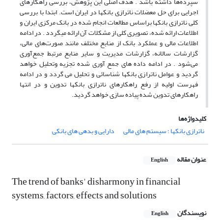
سپرده‌ها داشته باشد . هدف اصلی این پژوهش، بررسی راهکارهای
اجرایی برای حل معضلات ناترازی بانکها در ایران است. ابتدا با بررسی
کلی ناترازی بانکها براساس مطالعات انجام شده در بانک مرکزی ایران و
اطلاعات ارائه شده، تصویری کلی از مشکلات آن ارائه میگردد . در ادامه
اطلاعات مالی و عملکرد بانک از منابع مختلف مانند صورت‌های مالی،
گزارشات سالانه، گزارشات مدیریت و سایر منابع مرتبط جمع‌آوری
می‌شود . در ادامه داده های جمع آوری شده تجزیه وتحلیل خواهد
گردید و عوامل ناترازی بانکها شناسائی و تحلیل می گردد و در ادامه
فهرست اولیه از رفع راهکارهای ناترازی بانکها تدوین و در انتها
راهکارهای تدوین شده پیاده سازی خواهد گردید.
کلیدواژه‌ها
ناترازی بانکها ؛ سیستم های مالی
دارایی و بدهی های بانکی
عنوان مقاله
English
The trend of banks' disharmony in financial
systems, factors, effects and solutions
نویسندگان
English