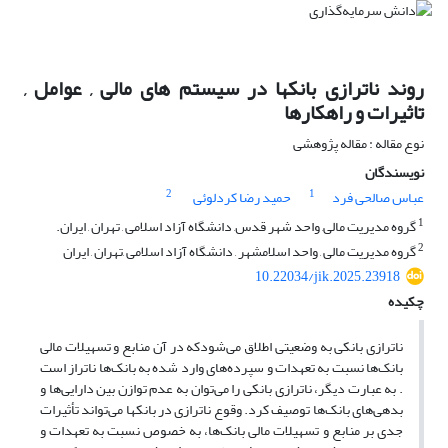
روند ناترازی بانکها در سیستم های مالی , عوامل ,
تاثیرات و راهکارها
نوع مقاله : مقاله پژوهشی
نویسندگان
2
1
عباس صالحی فرد
حمید رضا کردلوئی
1
گروه مدیریت مالی, واحد شهر قدس, دانشگاه آزاد اسلامی , تهران , ایران.
2
گروه مدیریت مالی , واحد اسلامشهر , دانشگاه آزاد اسلامی ,تهران , ایران
10.22034/jik.2025.23918
چکیده
ناترازی بانکی به وضعیتی اطلاق می‌شودکه در آن منابع و تسهیلات مالی
بانک‌ها نسبت به تعهدات و سپرده‌های وارد شده به بانک‌ها ناتراز است
. به عبارت دیگر، ناترازی بانکی را می‌توان به عدم توازن بین دارایی‌ها و
بدهی‌های بانک‌ها توصیف کرد. وقوع ناترازی در بانکها می‌تواند تأثیرات
جدی بر منابع و تسهیلات مالی بانک‌ها، به خصوص نسبت به تعهدات و