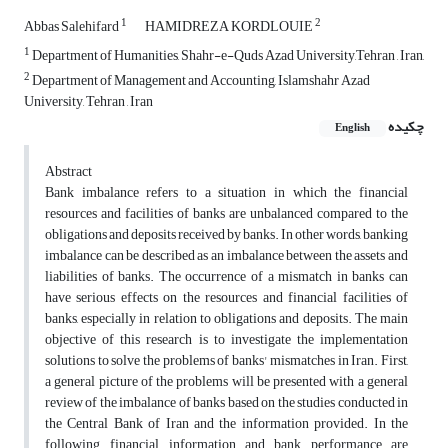
1
2
Abbas Salehifard
HAMIDREZA KORDLOUIE
1
Department of Humanities, Shahr-e-Quds Azad University,Tehran , Iran,
2
Department of Management and Accounting, Islamshahr Azad
University, Tehran , Iran
چکیده
English
Abstract
Bank imbalance refers to a situation in which the financial
resources and facilities of banks are unbalanced compared to the
obligations and deposits received by banks. In other words, banking
imbalance can be described as an imbalance between the assets and
liabilities of banks. The occurrence of a mismatch in banks can
have serious effects on the resources and financial facilities of
banks, especially in relation to obligations and deposits. The main
objective of this research is to investigate the implementation
solutions to solve the problems of banks' mismatches in Iran. First,
a general picture of the problems will be presented with a general
review of the imbalance of banks based on the studies conducted in
the Central Bank of Iran and the information provided. In the
following, financial information and bank performance are