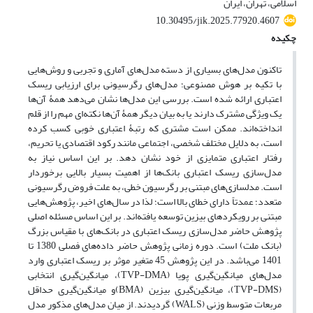
اسلامی، تهران، ایران
10.30495/jik.2025.77920.4607
چکیده
تاکنون مدل‌های بسیاری از دسته مدل‌های آماری و تجربی و روش‌هایی
با تکیه بر هوش مصنوعی؛ مدل‌های رگرسیونی برای ارزیابی ریسک
اعتباری ارائه شده است. بررسی این مدل‌ها نشان می‌دهد همۀ آن‌ها
یک ویژگی مشترک دارند یا به بیان دیگر همۀ آن‌ها نکته‌ای مهم را از قلم
انداخته‌اند. ممکن است مشتری که رتبۀ اعتباری خوبی کسب کرده
است، به دلایل مختلف شخصی، اجتماعی مانند رکود اقتصادی یا تحریم،
رفتار اعتباری متمایزی از خود نشان دهد. بر این اساس نیاز به
مدل‌سازی ریسک اعتباری بانک‌ها از اهمیت بسیار بالایی برخوردار
است. مدلسازی‌های مبتنی بر رگرسیون خطی، به علت فروض رگرسیونی
متعدد؛ عمدتاً دارای خطای بالا است؛ لذا در سال‌های اخیر، پژوهش‌هایی
مبتنی بر رویکردهای بیزین توسعه یافته‌اند. بر این اساس مسئله اصلی
پژوهش‌ حاضر مدل‌سازی ریسک اعتباری در بانک‌های با مقیاس بزرگ
(بانک ملت) است. دوره زمانی پژوهش حاضر داده‌های فصلی 1380 تا
1401 می‌باشد. در این پژوهش 45 متغیر موثر بر ریسک اعتباری وارد
مدل‌های میانگین‌گیری پویا (TVP-DMA)، میانگین‌گیری انتخابی
(TVP-DMS)، میانگین‌گیری بیزین (BMA)و میانگین‌گیری حداقل
مربعات متوسط وزنی (WALS) گردیدند. از میان مدل‌های مذکور مدل