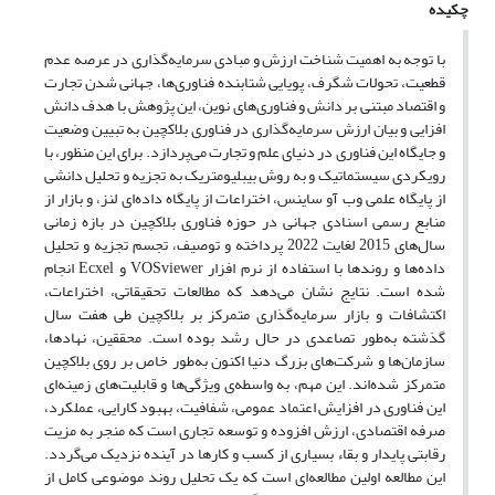
چکیده
با توجه به اهمیت شناخت ارزش و مبادی سرمایه‌گذاری در عرصه عدم
قطعیت، تحولات شگرف، پویایی شتابنده فناوری‌ها، جهانی شدن تجارت
و اقتصاد مبتنی بر دانش و فناوری‌های نوین، این پژوهش با هدف دانش
افزایی و بیان ارزش سرمایه‌گذاری در فناوری بلاکچین به تبیین وضعیت
و جایگاه این فناوری در دنیای علم و تجارت می‌پردازد. برای این منظور، با
رویکردی سیستماتیک و به روش بیبلیومتریک به تجزیه و تحلیل دانشی
از پایگاه علمی وب آو ساینس، اختراعات از پایگاه داده‌ای لنز، و بازار از
منابع رسمی اسنادی جهانی در حوزه‌ فناوری بلاکچین در بازه زمانی
سال‌های 2015 لغایت 2022 پرداخته و توصیف، تجسم تجزیه و تحلیل
داده‌ها و روندها با استفاده از نرم افزار VOSviewer و Ecxel انجام
شده است. نتایج نشان می‌دهد که مطالعات تحقیقاتی، اختراعات،
اکتشافات و بازار سرمایه‌گذاری متمرکز بر بلاکچین طی هفت سال
گذشته به‌طور تصاعدی در حال رشد بوده است. محققین، نهادها،
سازمان‌ها و شرکت‌های بزرگ دنیا اکنون به‌طور خاص بر روی بلاکچین
متمرکز شده‌اند. این مهم، به واسطه‌ی ویژگی‌ها و قابلیت‌های زمینه‌ای
این فناوری در افزایش اعتماد عمومی، شفافیت، بهبود کارایی، عملکرد،
صرفه اقتصادی، ارزش افزوده و توسعه تجاری است که منجر به مزیت
رقابتی پایدار و بقاء بسیاری از کسب و کارها در آینده نزدیک می‌گردد.
این مطالعه اولین مطالعه‌ای است که یک تحلیل روند موضوعی کامل از