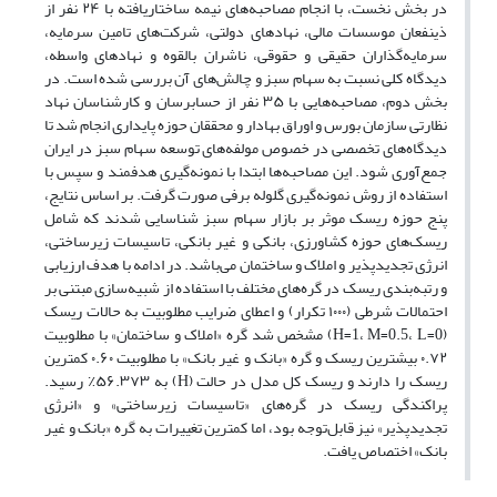
در بخش نخست، با انجام مصاحبه‌های نیمه ساختاریافته با ۲۴ نفر از
ذینفعان موسسات مالی، نهادهای دولتی، شرکت‌های تامین سرمایه،
سرمایه‌گذاران حقیقی و حقوقی، ناشران بالقوه و نهادهای واسطه،
دیدگاه کلی نسبت به سهام سبز و چالش‌های آن بررسی شده است. در
بخش دوم، مصاحبه‌هایی با ۳۵ نفر از حسابرسان و کارشناسان نهاد
نظارتی سازمان بورس و اوراق بهادار و محققان حوزه پایداری انجام شد تا
دیدگاه‌های تخصصی در خصوص مولفه‌های توسعه سهام سبز در ایران
جمع‌آوری شود. این مصاحبه‌ها ابتدا با نمونه‌گیری هدفمند و سپس با
استفاده از روش نمونه‌گیری گلوله برفی صورت گرفت. بر اساس نتایج،
پنج حوزه ریسک موثر بر بازار سهام سبز شناسایی شدند که شامل
ریسک‌های حوزه کشاورزی، بانکی و غیر بانکی، تاسیسات زیرساختی،
انرژی تجدیدپذیر و املاک و ساختمان می‌باشد. در ادامه با هدف ارزیابی
و رتبه‌بندی ریسک در گره‌های مختلف با استفاده از شبیه‌سازی مبتنی بر
احتمالات شرطی (۱۰۰۰ تکرار) و اعطای ضرایب مطلوبیت به حالات ریسک
(H=1، M=0.5، L=0) مشخص شد گره «املاک و ساختمان» با مطلوبیت
۰.۷۲ بیشترین ریسک و گره «بانک و غیر بانک» با مطلوبیت ۰.۶۰ کمترین
ریسک را دارند و ریسک کل مدل در حالت (H) به ۵۶.۳۷۳٪ رسید.
پراکندگی ریسک در گره‌های «تاسیسات زیرساختی» و «انرژی
تجدیدپذیر» نیز قابل‌توجه بود، اما کمترین تغییرات به گره «بانک و غیر
بانک» اختصاص یافت.