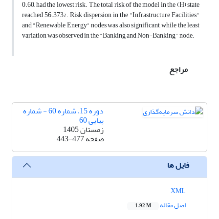
0.60, had the lowest risk. The total risk of the model in the (H) state
reached 56.373%. Risk dispersion in the "Infrastructure Facilities"
and "Renewable Energy" nodes was also significant, while the least
variation was observed in the "Banking and Non-Banking" node.
مراجع
دوره 15، شماره 60 - شماره
پیاپی 60
زمستان 1405
صفحه
443-477
فایل ها
XML
اصل مقاله
1.92 M