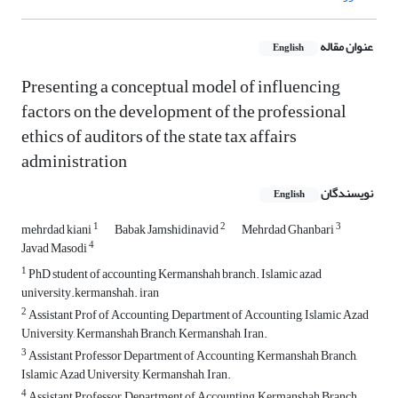
عنوان مقاله
English
Presenting a conceptual model of influencing
factors on the development of the professional
ethics of auditors of the state tax affairs
administration
نویسندگان
English
1
2
3
mehrdad kiani
Babak Jamshidinavid
Mehrdad Ghanbari
4
Javad Masodi
1
PhD student of accounting Kermanshah branch. Islamic azad
university.kermanshah. iran
2
Assistant Prof of Accounting, Department of Accounting, Islamic Azad
University, Kermanshah Branch, Kermanshah, Iran.
3
Assistant Professor Department of Accounting, Kermanshah Branch,
Islamic Azad University, Kermanshah, Iran.
4
Assistant Professor, Department of Accounting, Kermanshah Branch,