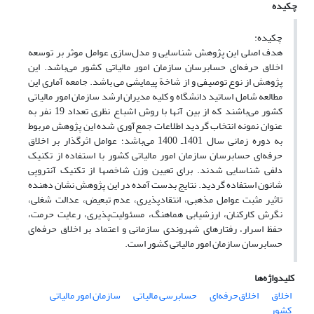
چکیده
چکیده:
هدف اصلی این پژوهش شناسایی و مدل‌سازی عوامل موثر بر توسعه
اخلاق حرفه‌ای حسابرسان سازمان امور مالیاتی کشور می‌باشد. این
پژوهش از نوع توصیفی و از شاخة پیمایشی می باشد. جامعه آماری این
مطالعه شامل اساتید دانشگاه و کلیه مدیران ارشد سازمان امور مالیاتی
کشور‌ می‌باشند که از بین آنها با روش اشباع نظری تعداد 19 نفر به
عنوان نمونه انتخاب گردید اطلاعات جمع‌آوری شده این پژوهش مربوط
به دوره زمانی سال 1401ـ 1400 می‌باشد؛ عوامل اثرگذار بر اخلاق
حرفه‌ای حسابرسان سازمان امور مالیاتی کشور با استفاده از تکنیک
دلفی شناسایی شدند. برای تعیین وزن شاخصها از تکنیک آنتروپی
شانون استفاده گردید. نتایج بدست آمده در این پژوهش نشان دهنده
تاثیر مثبت عوامل مذهبی، انتقادپذیری، عدم تبعیض، عدالت شغلی،
نگرش کارکنان، ارزشیابی هماهنگ، مسئولیت‌پذیری، رعایت حرمت،
حفظ اسرار، رفتارهای شهروندی سازمانی و اعتماد بر اخلاق حرفه‌ای
حسابرسان سازمان امور مالیاتی کشور است.
کلیدواژه‌ها
اخلاق
اخلاق‌حرفه‌ای
حسابرسی مالیاتی
سازمان امور مالیاتی
کشور