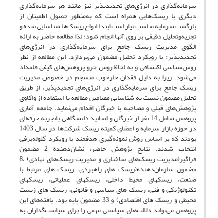
سرمایه‌گذاری در انرژی‌های تجدیدپذیر نیز مانند هر سرمایه‌گذاری
دیگری با ریسک‌هایی همراه است که به‌منظور حصول اطمینان از
بازگشت سرمایه مناسب نیاز است ابتدا انواع ریسک‌ها شناسایی شده و
تجزیه‌وتحلیل دقیقی بر روی آنها انجام شود؛ لذا مطالعه حاضر به ارائه
الگوی مدیریت ریسک جامع برای سرمایه‌گذاری در انرژی‌های
تجدیدپذیر: با رویکرد تحلیل مضمون می‌پردازد. این مطالعه از نظر
روش‌شناسی اکتشافی و به لحاظ روش جزو پژوهش‌های کیفی قلمداد
می‌شود. زیرا به دلیل فقدان چارچوب منسجم در خصوص مدیریت
ریسک جامع برای سرمایه‌گذاری در انرژی‌های تجدیدپذیر، از طریق
تحلیل مضمون نسبت به شناسایی مضامین مطالعه با استفاده از واکاوی
پژوهش‌های قبلی و مصاحبه با خبرگان اقدام می‌نماید. جامعه آماری
پژوهش شامل 14 نفر از خبرگان و اساتید دانشگاهی باتجربه حرفه‌ای
در حوزه بازار سرمایه و اعضای کمیته ریسک شرکت‌ها در سال 1403
بودند که بر اساس روش نمونه‌گیری هدفمند با رویکرد گلوله‌برفی
انتخاب شدند. نتایج پژوهش حاضر، نشان‌دهندة 2 مضمون
فراگیر(مدیریت ریسک‌های ساختاری و مدیریت ریسک‌های نهادی) ،8
مضمون سازمان‌دهنده(ریسک های راهبردی، ریسک های مرتبط با
صنعت، ریسکهای محیط داخلی، ریسکهای عملیاتی، ریسکهای
تکنولوژیکی و فنی، ریسک های سیاسی و قانونی، ریسک های زیست
محیطی و ریسک های اقتصادی) و 33 مضمون پایه بود. یافته‌های این‌
پژوهش‌ می‌تواند دلالت‌های سیاستی‌ مهمی‌ را برای سیاست‌گذاران به‌