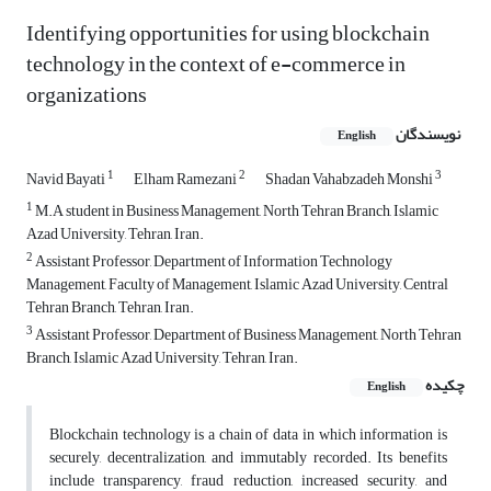
Identifying opportunities for using blockchain
technology in the context of e-commerce in
organizations
نویسندگان
English
1
2
3
Navid Bayati
Elham Ramezani
Shadan Vahabzadeh Monshi
1
M.A student in Business Management, North Tehran Branch, Islamic
Azad University, Tehran, Iran.
2
Assistant Professor, Department of Information Technology
Management, Faculty of Management, Islamic Azad University, Central
Tehran Branch, Tehran, Iran.
3
Assistant Professor, Department of Business Management, North Tehran
Branch, Islamic Azad University, Tehran, Iran.
چکیده
English
Blockchain technology is a chain of data in which information is
securely, decentralization, and immutably recorded. Its benefits
include transparency, fraud reduction, increased security, and