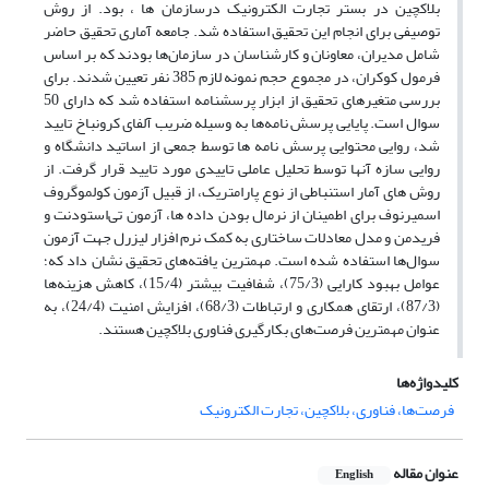
بلاکچین در بستر تجارت الکترونیک درسازمان ها ، بود. از روش
توصیفی برای انجام این تحقیق استفاده شد. جامعه آماری تحقیق حاضر
شامل مدیران، معاونان و کارشناسان در سازمان‌ها بودند که بر اساس
فرمول کوکران، در مجموع حجم نمونه لازم 385 نفر تعیین شدند. برای
بررسی متغیرهای تحقیق از ابزار پرسشنامه استفاده شد که دارای 50
سوال است. پایایی پرسش نامه‌ها به وسیله ضریب آلفای کرونباخ تایید
شد، روایی محتوایی پرسش نامه ها توسط جمعی از اساتید دانشگاه و
روایی سازه آنها توسط تحلیل عاملی تاییدی مورد تایید قرار گرفت. از
روش های آمار استنباطی از نوع پارامتریک، از قبیل آزمون کولموگروف
اسمیرنوف برای اطمینان از نرمال بودن داده ها، آزمون تی‌استودنت و
فریدمن و مدل معادلات ساختاری به کمک نرم افزار لیزرل جهت آزمون
سوال‌ها استفاده شده است. مهمترین یافته‌های تحقیق نشان داد که؛
عوامل بهبود کارایی (75/3)، شفافیت بیشتر (15/4)، کاهش هزینه‌ها
(87/3)، ارتقای همکاری و ارتباطات (68/3)، افزایش امنیت (24/4)، به
عنوان مهمترین فرصت‌های بکارگیری فناوری بلاکچین هستند.
کلیدواژه‌ها
فرصت‌ها، فناوری، بلاکچین، تجارت الکترونیک
عنوان مقاله
English