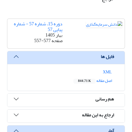
دوره 15، شماره 57 - شماره
پیاپی 57
بهار 1405
صفحه
557-577
فایل ها
XML
اصل مقاله
844.71 K
هم رسانی
ارجاع به این مقاله
آمار