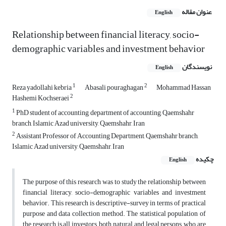
عنوان مقاله
English
Relationship between financial literacy, socio-
demographic variables and investment behavior
نویسندگان
English
1
2
Reza yadollahi kebria
Abasali pouraghagan
Mohammad Hassan
2
Hashemi Kochseraei
1
PhD student of accounting, department of accounting, Qaemshahr
branch, Islamic Azad university, Qaemshahr, Iran
2
Assistant Professor of Accounting Department, Qaemshahr branch,
Islamic Azad university, Qaemshahr, Iran
چکیده
English
The purpose of this research was to study the relationship between
financial literacy, socio-demographic variables and investment
behavior. This research is descriptive-survey in terms of practical
purpose and data collection method. The statistical population of
the research is all investors, both natural and legal persons, who are