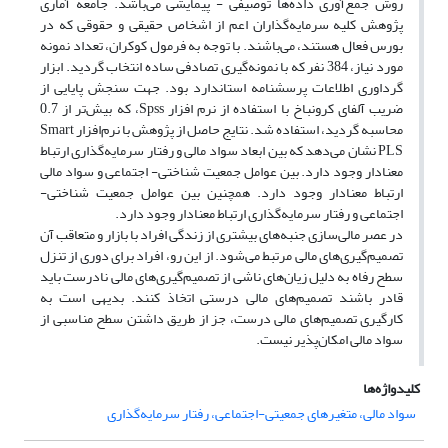
روش جمع‌آوری داده‌ها توصیفی - پیمایشی می‌باشد. جامعه آماری
پژوهش کلیه سرمایه‌گذاران اعم از اشخاص حقیقی و حقوقی که در
بورس فعال هستند، می‌باشند. با توجه به فرمول کوکران، تعداد نمونه
مورد نیاز، 384 نفر که با نمونه‌گیری تصادفی ساده انتخاب گردید. ابزار
گرداوری اطلاعات پرسشنامه استاندارد بود. جهت سنجش پایایی از
ضریب آلفای کرونباخ با استفاده از نرم افزار Spss، که بیش‌تر از 0.7
محاسبه گردید، استفاده شد. نتایج حاصل از پژوهش با نرم‌افزار Smart
PLS نشان می‌دهد که بین ابعاد سواد مالی و رفتار سرمایه‌گذاری ارتباط
معنادار وجود دارد. بین عوامل جمعیت شناختی- اجتماعی و سواد مالی
ارتباط معنادار وجود دارد. همچنین بین عوامل جمعیت شناختی-
اجتماعی و رفتار سرمایه‌گذاری ارتباط معنادار وجود دارد.
در عصر مالی‌سازی جنبه‌های بیشتری از زندگی افراد با بازار و متعاقب آن
تصمیم‌گیری‌های مالی مرتبط می‌شود. از این رو، افراد برای دوری از تنزل
سطح رفاه به دلیل زیان‌های ناشی از تصمیم‌گیری‌های مالی نادرست باید
قادر باشند تصمیم‌های مالی درستی اتخاذ کنند. بدیهی است به
کارگیری تصمیم‌های مالی درست، جز از طریق داشتن سطح مناسبی از
سواد مالی امکان‌پذیر نیست.
کلیدواژه‌ها
سواد مالی، متغیرهای جمعیتی-اجتماعی، رفتار سرمایه‌گذاری