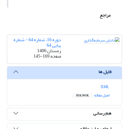
مراجع
دوره 16، شماره 64 - شماره
پیاپی 64
زمستان 1406
صفحه
145-169
فایل ها
XML
اصل مقاله
816.94 K
هم رسانی
ارجاع به این مقاله