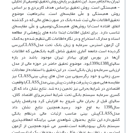
تهران به انجام رسید. این تحقیق بر پایه‌ی روش تحقیق توصیفی از تحلیلی
- همبستگی است. روش تحقیق براساس هدف کاربردی و بر اساس
روش همبستگی و علّی مقایسه‌ای است. بنابرماهیت موضوع
تحقیق(اطلاعات مالی ثبت شده بانک در صورت‌های مالی که در گذشته
اتفاق افتاده است)با روش‌های همبستگی،توصیفی و علّی مقایسه‌ای
تناسب دارد. برای تحلیل اطلاعات ابتدا داده های پژوهشی از مطالعه
اسناد و مدارک، استخراج و در نگاره اطلاعات کلی تنظیم شده و به کمک
آن آزمون استرس سرمایه و زیان بانک تحت مدلCLASSبررسی
گردیده است.جامعه آماری تحقیق شامل کلیه بانک‌هایی که اطلاعات
آن‌ها در بورس اوراق بهادار تهران موجود باشد در بازه
سال‎های1388تا1399بود. موضوع تحقیق حاضر در حوزه مالی از مدل
ارزیابی سرمایه و زیان بانکی است. در این تحقیق با استفاده از معادلات
سری زمانی و خود رگرسیونی بین مدل های پیش بینیCLASS نیز
مقایسه هایی صورت پذیرفت و قدرت پیش بینی مدلCLASSبا واقعیت
اقتصادی در شرایط بحرانی نیز تخمین زده شد. نتایج نشان داد که کل
کسری سرمایه سیستم بانکی تحت شرایط استرس‌زای اقتصاد کلان،
سالهای قبل از بحران مالی شروع به افزایش کرد ودرفصل پایانی
سال1398 به اوج خود رسید.همچنین نتایج نشان داد
مدلCLASSپیش بینی مناسب ازثبات مالی درنظام بانکی
کشوردارد.این نتایج به‌عنوان شواهدی مبنی براینکه انعطاف‌پذیری
سیستم بانکی بهبودیافته است،تفسیر می شود،همچنین از آزمون
استرس می توان به عنوان مثالی باارزش به‌عنوان یک ابزارسیاست