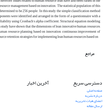
erefore, issues related to human resource lean have also been raised in the
 resource management based on innovation. The statistical population of this
determined to be 256 people. In this study, the simple classification method
mponents were identified and arranged in the form of a questionnaire with a
eliability using Cronbach's alpha coefficient. Structural equation modeling
s study have shown that the dimensions of lean innovative human resources,
 human resource planning based on innovation, continuous improvement of
urce retention, strategies for implementing lean human resources based on
مراجع
دسترسی سریع
آخرین اخبار
صفحه اصلی
درباره نشریه
اعضای هیات تحریریه
ارسال مقاله