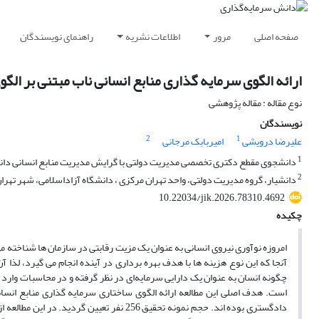
صفحه اصلی
مرور
اطلاعات نشریه
راهنمای نویسندگان
ارائه الگوی سرمایه گذاری منابع انسانی ناب مبتنی بر ال
نوع مقاله : مقاله پژوهشی
نویسندگان
2
1
علیرضا درویشی
امیربابک مرجانی
1
دانشجوی مقطع دکتری تخصصی مدیریت دولتی با گرایش مدیریت منابع انسانی دانشگ
2
دانشیار، گروه مدیریت دولتی، واحد تهران مرکزی ، دانشگاه آزاداسلامی، شهر تهران
10.22034/jik.2026.78310.4692
چکیده
امروزه نوآوری نیروی انسانی به عنوان یک مزیت رقابتی در سازمان ها شناخته م
آنجا که این نوع هزینه ها با هدف بهره برداری در آینده انجام می گیرد، لذا 
چگونه انسان به عنوان یک دارایی سرمایه‌ای در نظر گرفته و در محاسبات وارد 
است. هدف اصلی این مطالعه ارائه الگوی ساختاری سرمایه گذاری منابع انسان
دادگستری بوده اند. حجم نمونه تحقیق 256 نف