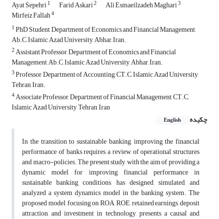
1
2
3
Ayat Sepehri
Farid Askari
Ali Esmaeilzadeh Maghari
4
Mirfeiz Fallah
1
PhD Student, Department of Economics and Financial Management,
Ab.C, Islamic Azad University, Abhar, Iran.
2
Assistant Professor, Department of Economics and Financial
Management, Ab.C, Islamic Azad University, Abhar, Iran.
3
Professor, Department of Accounting, CT.C, Islamic Azad University,
Tehran, Iran.
4
Associate Professor, Department of Financial Management, CT.C,
Islamic Azad University, Tehran, Iran
چکیده
English
In the transition to sustainable banking, improving the financial
performance of banks requires a review of operational structures
and macro-policies. The present study, with the aim of providing a
dynamic model for improving financial performance in
sustainable banking conditions, has designed, simulated, and
analyzed a system dynamics model in the banking system. The
proposed model, focusing on ROA, ROE, retained earnings, deposit
attraction, and investment in technology, presents a causal and