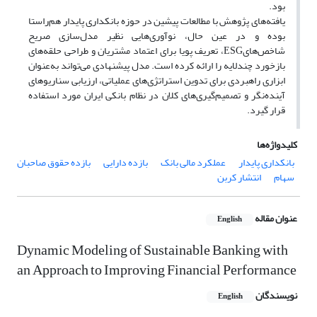
بود.
یافته‌های پژوهش با مطالعات پیشین در حوزه بانکداری پایدار هم‌راستا
بوده و در عین حال، نوآوری‌هایی نظیر مدل‌سازی صریح
شاخص‌هایESG، تعریف پویا برای اعتماد مشتریان و طراحی حلقه‌های
بازخورد چندلایه را ارائه کرده است. مدل پیشنهادی می‌تواند به‌عنوان
ابزاری راهبردی برای تدوین استراتژی‌های عملیاتی، ارزیابی سناریوهای
آینده‌نگر و تصمیم‌گیری‌های کلان در نظام بانکی ایران مورد استفاده
قرار گیرد.
کلیدواژه‌ها
بانکداری پایدار
عملکرد مالی بانک
بازده دارایی
بازده حقوق صاحبان
سهام
انتشار کربن
عنوان مقاله
English
Dynamic Modeling of Sustainable Banking with
an Approach to Improving Financial Performance
نویسندگان
English