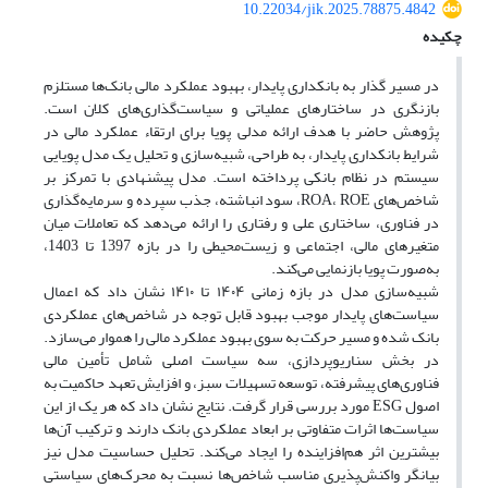
10.22034/jik.2025.78875.4842
چکیده
در مسیر گذار به بانکداری پایدار، بهبود عملکرد مالی بانک‌ها مستلزم
بازنگری در ساختارهای عملیاتی و سیاست‌گذاری‌های کلان است.
پژوهش حاضر با هدف ارائه مدلی پویا برای ارتقاء عملکرد مالی در
شرایط بانکداری پایدار، به طراحی، شبیه‌سازی و تحلیل یک مدل پویایی
سیستم در نظام بانکی پرداخته است. مدل پیشنهادی با تمرکز بر
شاخص‌های ROA، ROE، سود انباشته، جذب سپرده و سرمایه‌گذاری
در فناوری، ساختاری علی و رفتاری را ارائه می‌دهد که تعاملات میان
متغیرهای مالی، اجتماعی و زیست‌محیطی را در بازه 1397 تا 1403،
به‌صورت پویا بازنمایی می‌کند.
شبیه‌سازی مدل در بازه زمانی ۱۴۰۴ تا ۱۴۱۰ نشان داد که اعمال
سیاست‌های پایدار موجب بهبود قابل توجه در شاخص‌های عملکردی
بانک شده و مسیر حرکت به سوی بهبود عملکرد مالی را هموار می‌سازد.
در بخش سناریوپردازی، سه سیاست اصلی شامل تأمین مالی
فناوری‌های پیشرفته، توسعه تسهیلات سبز، و افزایش تعهد حاکمیت به
اصول ESG مورد بررسی قرار گرفت. نتایج نشان داد که هر یک از این
سیاست‌ها اثرات متفاوتی بر ابعاد عملکردی بانک دارند و ترکیب آن‌ها
بیشترین اثر هم‌افزاینده را ایجاد می‌کند. تحلیل حساسیت مدل نیز
بیانگر واکنش‌پذیری مناسب شاخص‌ها نسبت به محرک‌های سیاستی