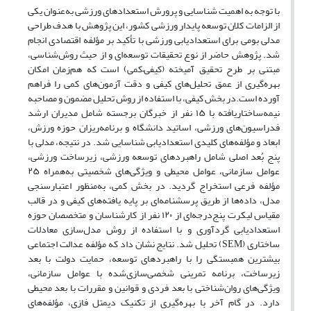
با توجه به اهمیت شناسایی و پرورش استعدادهای ورزشی به‌عنوان یکی
از الزامات کلان توسعه پایدار ورزشی کشور، این پژوهش با هدف طراحی
مدلی بومی برای استعدادیابی ورزشی با تأکید بر مؤلفه اقتصادی انجام
شد. پژوهش حاضر از نوع تحقیقات توسعه‌ای و از حیث روش‌شناسی،
مبتنی بر طرح تحقیق آمیخته (کیفی–کمی) است که هم‌زمان امکان
بهره‌گیری از عمق تحلیل‌های کیفی و دقت آزمون‌های کمی را فراهم
آورده است.در بخش کیفی، با استفاده از روش تحلیل مضمون و مصاحبه
نیمه‌ساختاریافته با ۱۵ نفر از خبرگان برجسته شامل مدیران ارشد
فدراسیون‌های ورزشی، اساتید دانشگاه و برنامه‌ریزان حوزه ورزش،
ابعاد و مؤلفه‌های کلیدی استعدادیابی شناسایی شد. در نتیجه، مدلی با
پنج بُعد اصلی شامل راهبردهای توسعه ورزشی، زیرساخت ورزشی،
عوامل سازمانی، عوامل محیطی و ویژگی‌های شخصیتی به‌همراه ۲۵
مؤلفه فرعی استخراج گردید. در بخش کمی، به‌منظور اعتبارسنجی
مدل، داده‌ها از طریق پرسشنامه‌ای بر پایه یافته‌های کیفی و در قالب
مقیاس لیکرت پنج‌درجه‌ای از ۱۲۰ نفر از کارشناسان و متخصصان حوزه
استعدادیابی گردآوری و با استفاده از روش مدل‌سازی معادلات
ساختاری (SEM) تحلیل شد. نتایج نشان داد که مؤلفه عدالت اجتماعی
بیشترین همبستگی را با راهبردهای توسعه، حمایت دولت با بعد
زیرساخت، برنامه‌ تمرینی شخصی‌سازی‌شده با عوامل سازمانی،
ویژگی‌های روان‌شناختی با بعد فردی و قوانین و مقررات با بعد محیطی
دارد. در گام آخر با بهره‌گیری از تکنیک دیمتل فازی، مؤلفه‌های