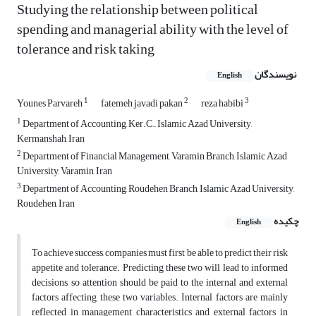
Studying the relationship between political
spending and managerial ability with the level of
tolerance and risk taking
نویسندگان
English
1
2
3
Younes Parvareh
fatemeh javadi pakan
reza habibi
1
Department of Accounting, Ker.C., Islamic Azad University,
Kermanshah, Iran
2
Department of Financial Management, Varamin Branch, Islamic Azad
University, Varamin, Iran
3
Department of Accounting, Roudehen Branch, Islamic Azad University,
Roudehen, Iran
چکیده
English
To achieve success, companies must first be able to predict their risk
appetite and tolerance. Predicting these two will lead to informed
decisions, so attention should be paid to the internal and external
factors affecting these two variables. Internal factors are mainly
reflected in management characteristics and external factors in