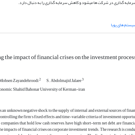
مایه گذاری در شرکت ها میشود و کاهش سرمایه گذاری را به دنبال دارد.
یستم های پویا
ng the impact of financial crises on the investment proce
2
3
Mohsen Zayandehroodi
S. Abdolmajid Jalaee
conomic, Shahid Bahonar University of Kerman-iran
s an unknown negative shock to the supply of internal and external sources of financ
ntrolling the firm's fixed effects and time-variable criteria of investment opportuni
n companies that hold low cash reserves, have high short-term net debt, are financia
the impacts of financial crises on corporate investment trends. The research is co