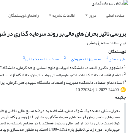
صفحه اصلی
مرور
اطلاعات نشریه
راهنمای نویسندگان
بررسی تاثیر بحران های مالی بر روند سرمایه گذاری در ش
نوع مقاله : مقاله پژوهشی
نویسندگان
3
2
1
علی احمدی
محسن زاینده رودی
سیدعبدالمجید جلایی
1
دانشجوی دکتری اقتصاد، دانشکده ادبیات و علوم انسانی، واحد کرمان، دانشگاه آزا
2
دانشیار اقتصاد، دانشکده ادبیات و علوم انسانی، واحد کرمان، دانشگاه آزاد اسلامی
3
استاد تمام اقتصاد، دانشکده مدیریت و اقتصاد، دانشگاه شهید باهنر، کرمان، ایرا
10.22034/jik.2027.24400
چکیده
بحران نشان دهنده یک شوک منفی ناشناخته به عرضه منابع مالی داخلی و خا
معیارهای متغیر زمان فرصت‌های سرمایه‌گذاری، به‌طور قابل‌توجهی کاهش می
کوتاه‌مدت بالایی دارند، از نظر مالی محدود هستند یا در صنایع وابسته به تام
می‌پردازد. دوره زمانی تحقیق بازه 1392-0