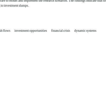
re to model and implement the research scenarios. The findings indicate that fina
g to investment slumps.
sh flows
investment opportunities
financial crisis
dynamic systems