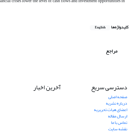
ncial crises lower the level of cash flows and investment opportunities in
کلیدواژه‌ها
English
مراجع
دسترسی سریع
آخرین اخبار
صفحه اصلی
درباره نشریه
اعضای هیات تحریریه
ارسال مقاله
تماس با ما
نقشه سایت