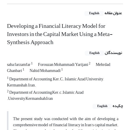
عنوان مقاله
English
Developing a Financial Literacy Model for
Investors in the Capital Market Using a Meta-
Synthesis Approach
نویسندگان
English
1
2
saba farzamfar
Forouzan Mohammadi Yarijani
Mehrdad
1
1
Ghanbari
Nahid Mohammadi
1
Department of Accounting, Ker.C., Islamic Azad University,
Kermanshah, Iran.
2
Department of Accounting,Ker.c.,Islamic Azad
.University,Kermanshah,Iran
چکیده
English
The present study was conducted with the aim of developing a
comprehensive model of financial literacy in Iran’s capital market.