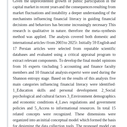
Given the unprecedented growth of public participation in the
capital market in recent years and the consequences resulting from
market fluctuations and instability, a deeper understanding of the
mechanisms influencing financial literacy in guiding financial
decisions and behaviors has become increasingly necessary.This
research is qualitative in nature; therefore, the meta-synthesis
method was applied. The analysis covered both domestic and
international articles (from 2003 to 2025). Initially, 59 English and
17 Persian articles were selected from reputable scientific
databases and evaluated using a critical appraisal program to
extract relevant components. To develop the final model, opinions
from 16 experts (including 5 accounting and finance faculty
members and 10 financial analysis experts) were used during the
Shannon entropy stage. Based on the results of this analysis, five
main categories influencing financial literacy were identified:
1_Education, skills, and personal development, 2_Social,
psychological, and cultural factors, 3_Environment, demographics,
and economic conditions, 4_Laws, regulations, and government
policies, and 5_Access to informational resources. In total, 15
related concepts were recognized. These dimensions were
organized into an initial conceptual model, which formed the basis
for designing the data collection tools. The proposed model can