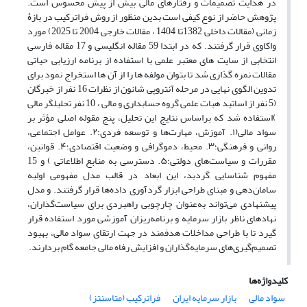
در هدایت تصمیمات و رفتارهای مالی بیش از پیش محسوس است.
پژوهش حاضر از نوع کیفی است بدین منظور از روش فراترکیب در بازۀ
زمانی (مقالات داخلی 1382تا 1404 ، مقالات خارجی 2004 تا 2025) مورد
واکاوی قرار گرفتند. که در ابتدا 59 مقاله انگلیسی و 17 مقاله فارسی
انتخابی از سایت های معتبر علمی با استفاده از برنامه ارزیابی حیاتی
مقالات نمره گذاری شد تا بتوان مولفه ها را از آن ها استخراج نمود برای
تدوین الگوی نهایی در مرحله آنتروپی شانون از نظرات 16 نفر از خبرگان
(5 نفر از اساتید هیات علمی گروه حسابداری و مالی ، 10 نفر تحلیلگر مالی
)استفاده شد که براساس نتایج این تحلیل، پنج مقوله اصلی مؤثر بر
سواد مالی(۱. آموزش، مهارت‌ها و توسعه فردی؛۲. عوامل اجتماعی،
روانی و فرهنگی؛۳. محیط، دموگرافی و وضعیت اقتصادی؛۴. قوانین،
مقررات و سیاست‌های دولتی؛۵. دسترسی به منابع اطلاعاتی ) و 15
مفهوم شناسایی گردید، این ابعاد در قالب مدل مفهومی اولیه
سامان‌دهی و مبنای طراحی ابزار گردآوری داده‌ها قرار گرفتند. و مدل
پیشنهادی می‌تواند به‌عنوان چارچوبی راهبردی برای سیاست‌گذاران،
نهادهای ناظر بازار سرمایه و برنامه‌ریزان آموزشی مورد استفاده قرار
گیرد تا با طراحی مداخلات هدفمند در جهت ارتقای سواد مالی، بهبود
تصمیم‌گیری‌های سرمایه‌گذاران و افزایش رفاه مالی جامعه گام بردارند.
کلیدواژه‌ها
سواد مالی
بازار سرمایه ایران
فراترکیب (متاسنتز)