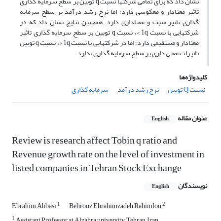
نشان داد که برای تمامی شرکتها نسبت q توبین بر سطح سرمایه گذاری
تاثیر معنادار و معکوسی دارد؛ اما نرخ رشد درآمد بر سطح سرمایه
گذاری تاثیر مثبت و معنا‌داری دارد. همچنین نتایج نشان داد که در
شرکتهایی با نسبت 1q >، نسبت q توبین بر سطح سرمایه گذاری تاثیر
معنادار و مستقیمی دارد؛ اما در شرکتهایی با نسبت 1q <، نسبت q توبین
تاثیرات معنی داری بر سطح سرمایه گذاری ندارد.
کلیدواژه‌ها
نسبت Q توبین
نرخ رشد درآمد
سرمایه گذاری
عنوان مقاله
English
Review is research affect Tobin q ratio and
Revenue growth rate on the level of investment in
listed companies in Tehran Stock Exchange
نویسندگان
English
1
2
Ebrahim Abbasi
Behrooz Ebrahimzadeh Rahimlou
1
Assistant Professor at Alzahra university, Tehran, Iran