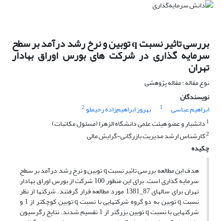
بررسی تاثیر نسبت q توبین و نرخ رشد درآمد بر سطح
سرمایه گذاری در شرکت های بورس اوراق بهادار
تهران
نوع مقاله : مقاله پژوهشی
نویسندگان
2
1
ابراهیم عباسی
بهروز ابراهیم‌زاده رحیملو
1
دانشیار و عضو هیئت علمی دانشگاه الزهرا (مسئول مکاتبات)
2
کارشناس ارشد مدیریت بازرگانی-گرایش مالی
چکیده
هدف این مطالعه بررسی تاثیر نسبت q توبین و نرخ رشد درآمد بر سطح
سرمایه گذاری است. برای این منظور 100 شرکت از بورس اوراق بهادار
تهران برای سالهای 87_1381 مورد مطالعه قرار گرفتند. شرکتها از نظر
نسبت q توبین به دو گروه شرکتهایی با نسبت q توبین کوچکتر از 1 و
شرکتهایی با نسبت q توبین بزرگتر از 1 تقسیم شدند. نتایج رگرسیون