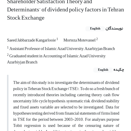
Shareholder Satisfaction Theory and
Determinants’ of dividend policy factors in Tehran
Stock Exchange
نویسندگان
English
1
2
Saeed Jabbarzade Kangarlooie
Morteza Motevassel
1
Assistant Professor of Islamic Azad University, Azarbiyjan Branch
2
Graduated student in Accounting of Islamic Azad University,
Azarbiyjan Branch
چکیده
English
The aim of this study is to investigate the determinants of dividend
policy in Teheran Stock Exchange (TSE). To do so, a fresh bunch of
recently introduced theories including catering theory, cash flow
uncertainty, life cycle hypothesis, systematic risk, dividend stability
and fixed assets variable are selected to be investigated. Data for
hypotheses testing derived from financial statements of firms listed
in TSE for the period between 2003-2010. For analyses purpose
Tobit regression is used because of the censuring nature of