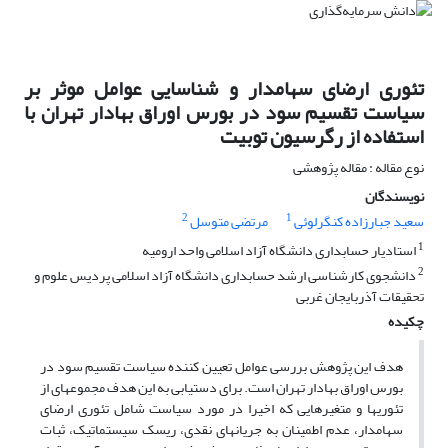
تئوری ارضای سهامدار و شناسایی عوامل موثر بر
سیاست تقسیم سود در بورس اوراق بهادار تهران با
استفاده از رگرسیون توبیت
نوع مقاله : مقاله پژوهشی
نویسندگان
2
1
سعید جبارزاده کنگرلوئی
مرتضی متوسل
1
استادیار حسابداری دانشگاه آزاد اسلامی واحد ارومیه
2
دانشجوی کارشناسی ارشد حسابداری دانشگاه آزاد اسلامی پردیس علوم و
تحقیقات آذربایجان غربی
چکیده
هدف این پژوهش بررسی عوامل تعیین کننده سیاست تقسیم سود در
بورس اوراق بهادار تهران است. برای دستیابی به این هدف مجموعه­ای از
تئوری­ها و متغیرهایی که اخیرا در مورد سیاست شامل تئوری ارضای
سهامدار، عدم اطمینان به جریان­های نقدی، ریسک سیستماتیک، ثبات