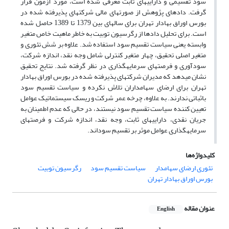
سود تقسیمی و دارایی­های ثابت معرفی شده است، مورد آزمون قرار
گرفت. دادهای پژوهش از صورت­های مالی شرکت­های پذیرفته شده در
بورس اوراق بهادار تهران برای سال­های بین 1379 تا 1389 حاصل شده
است. برای تحلیل دادها از رگرسیون توبیت به خاطر ماهیت خاص متغیر
وابسته یعنی سیاست تقسیم سود استفاده شد. علاوه بر شش تئوری و
متغیر اصلی تحقیق، چهار متغیر کنترلی شامل وجه نقد، اندازه شرکت،
سودآوری و فرصت­های سرمایه­گذاری در نظر گرفته شد. نتایج تحقیق
نشان می­دهد که مدیران شرکت­های پذیرفته شده در بورس اوراق بهادار
تهران برای ارضای سهامداران تلاش نکرده و سیاست تقسیم سود
باثباتی ندارند. به علاوه، چرخه عمر شرکت و ریسک سیستماتیک عوامل
تعیین کننده سیاست تقسیم سود نیستند، در حالی که عدم اطمینان به
جریان نقدی، دارایی­های ثابت، وجه نقد، اندازه شرکت و فرصت­های
سرمایه­گذاری عوامل موثر بر تقسیم سوداند.
کلیدواژه‌ها
تئوری ارضای سهامدار
سیاست تقسیم سود
رگرسیون توبیت
بورس اوراق بهادار تهران
عنوان مقاله
English