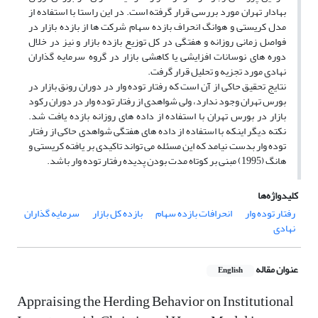
بهادار تهران مورد بررسی قرار گرفته است. در این راستا با استفاده از
مدل کریستی و هوانگ انحراف بازده سهام شرکت ها از بازده بازار در
فواصل زمانی روزانه و هفتگی در کل توزیع بازده بازار و نیز در خلال
دوره های نوسانات افزایشی یا کاهشی بازار در گروه سرمایه گذاران
نهادی مورد تجزیه و تحلیل قرار گرفت.
نتایج تحقیق حاکی از آن است که رفتار توده وار در دوران رونق بازار در
بورس تهران وجود ندارد، ولی شواهدی از رفتار توده وار در دوران رکود
بازار در بورس تهران با استفاده از داده های روزانه بازده یافت شد.
نکته دیگر اینکه با استفاده از داده های هفتگی شواهدی حاکی از رفتار
توده وار بدست نیامد که این مسئله می تواند تاکیدی بر یافته کریستی و
هانگ (1995) مبنی بر کوتاه مدت بودن پدیده رفتار توده وار باشد.
کلیدواژه‌ها
رفتار توده وار
انحرافات بازده سهام
بازده کل بازار
سرمایه گذاران
نهادی
عنوان مقاله
English
Appraising the Herding Behavior on Institutional