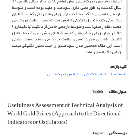
استفاده شاخص قدرت نسبی روش تقاطع 50 در بازار جهانی طلا، طی 37
سال گذشته به طور معنی داری سودمند و مفید بوده است و متوسط
بازدهی حاصل از مالکیت طلا در بازار جهانی طلا، زمانی که سیگنالهای
پیش بینی کننده تحلیل تکنیکی شاخص قدرت نسبی، علامت فروش می
دهند، مقدار منفی است و متوسط بازدهی حاصل از مالکیت (یا نگهداری)
طلا در بازار جهانی طلا، زمانی که سیگنالهای پیش بینی کننده تحلیل
تکنیکی شاخص قدرت نسبی، علامت خرید می دهند، مقدار مثبتی
است. این مقاله همچنین مدل سودمندی را جهت تحلیل تکنیکی قیمت
جهانی طلا ارائه می نماید.
کلیدواژه‌ها
قیمت طلا
تحلیل تکنیکی
شاخص قدرت نسبی
عنوان مقاله
English
Usefulness Assessment of Technical Analysis of
World Gold Prices (Approach to the Directional
Indicators or Oscillators)
نویسندگان
English