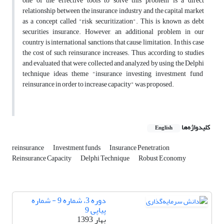
one of the effective tools to solve this problem is a direct
relationship between the insurance industry and the capital market
as a concept called "risk securitization". This is known as debt
securities insurance. However, an additional problem in our
country is international sanctions that cause limitation. In this case
the cost of such reinsurance increases. Thus, according to studies
and evaluated that were collected and analyzed by using the Delphi
technique ideas theme "insurance investing investment fund
reinsurance in order to increase capacity" was proposed.
کلیدواژه‌ها
English
reinsurance
Investment funds
Insurance Penetration
Reinsurance Capacity
Delphi Technique
Robust Economy
دوره 3، شماره 9 - شماره
پیاپی 9
بهار 1393