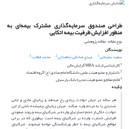
طراحی صندوق سرمایه‌گذاری مشترک بیمه‌ای به
منظور افزایش ظرفیت بیمه اتکایی
نوع مقاله : مقاله پژوهشی
نویسندگان
3
2
1
سعید سلیمانی
مهدی صادقی شاهدانی
محمد فطانت
1
کارشناسی ارشد MBA گرایش مالی
2
دانشیار و عضو هیئت علمی دانشگاه امام صادق (ع) گروه اقتصاد
3
قائم مقام و عضو هیئت مدیره بانک پارسیان
چکیده
هر ساله در جهان حوادث زیادی رخ می­دهد و زیان­های مادی و جانی
شدیدی را به مردم وارد می­کند. میزان زیان­های بیمه­شده ناشی از این
حوادث حاکی از حجم خسارت­های وارده بر شرکت­های بیمه و روند صعودی
افزایش خسارت وارده بر شرکت­های بیمه است؛ به­طوری که در برخی
مواقع شرکت­های بیمه با خطر ورشکستگی مواجه می­شوند. شرکت­های