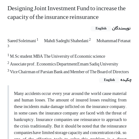
Designing Joint Investment Fund to increase the
capacity of the insurance reinsurance
نویسندگان
English
1
2
Saeed Soleimani
Mahdi Sadeghi Shahedani
Mohammad Fetanat
3
1
M.Sc student, MBA, The University of Economic science
2
Associate prof. ,Economics Department,Emam Sadiq University
3
Vice Chairman of Parsian Bank and Member of The Board of Directors
چکیده
English
Many accidents occur every year around the world cause material
and human losses. The amount of insured losses resulting from
these incidents make damage inflicted on the insurance company.
in some cases, the insurance company are faced with the threat of
bankruptcy. Insurance companies use reinsurance to approach to
the crisis traditionally. But it should be noted that the reinsurance
companies have limited storage capacity and concentration risk. so,