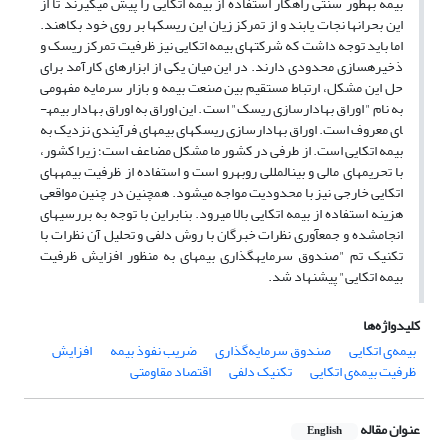
بیمه به­طور سنتی راهکار استفاده از بیمه اتکایی را پیش می­گیرند تا از
این بحران­ها نجات یابند و از تمرکز زیان این ریسک­ها بر روی خود بکاهند.
اما باید توجه داشت که شرکت­های بیمه اتکایی نیز ظرفیت تمرکز ریسک و
ذخیره­سازی محدودی دارند. در این میان یکی از ابزارهای کارآمد برای
حل این مشکل، ارتباط مستقیم بین صنعت بیمه و بازار سرمایه مفهومی
به نام "اوراق بهادارسازی ریسک" است. این اوراق به اوراق بهادار بیمه­
ای معروف است. اوراق بهادارسازی ریسک­های بیمه­ای فرآیندی نزدیک به
بیمه اتکایی است. از طرفی در کشور ما مشکل مضاعف است؛ زیرا کشور،
با تحریم­های مالی و بین­المللی روبه­رو است و استفاده از ظرفیت بیمه­های
اتکایی خارجی نیز با محدودیت مواجه می­شود. هم­چنین در چنین مواقعی
هزینه استفاده از بیمه اتکایی بالا می­رود. بنابراین با توجه به بررسی­های
انجام­شده و جمع­آوری نظرات خبرگان با روش دلفی و تحلیل آن نظرات با
تکنیک تم "صندوق سرمایه­گذاری بیمه­ای به منظور افزایش ظرفیت
بیمه اتکایی" پیشنهاد شد.
کلیدواژه‌ها
بیمه‌ی اتکایی
صندوق سرمایه‌گذاری
ضریب نفوذ بیمه
افزایش
ظرفیت بیمه‌ی اتکایی
تکنیک دلفی
اقتصاد مقاومتی
عنوان مقاله
English