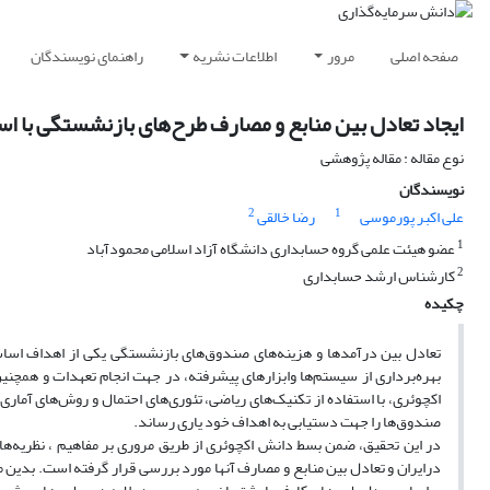
صفحه اصلی
مرور
اطلاعات نشریه
راهنمای نویسندگان
ایجاد تعادل بین منابع و مصارف طرح‌های بازنشستگی با اس
نوع مقاله : مقاله پژوهشی
نویسندگان
2
1
علی اکبر پورموسی
رضا خالقی
1
عضو هیئت علمی گروه حسابداری دانشگاه آزاد اسلامی محمودآباد
2
کارشناس ارشد حسابداری
چکیده
تعادل بین درآمدها و هزینه‌های صندوق‌های بازنشستگی یکی از اهداف اساسی،
بهره‌برداری از سیستم‌ها وابزارهای پیشرفته، در جهت انجام تعهدات و همچنی
اکچوئری، با استفاده از‌ تکنیک‌های ریاضی، تئوری‌های احتمال و روش‌های آما
صندوق‌ها را جهت دستیابی به اهداف خود یاری رساند.
در این تحقیق، ضمن بسط دانش اکچوئری از طریق مروری بر مفاهیم ، نظریه‌ها
درایران و تعادل بین منابع و مصارف آنها مورد بررسی قرار گرفته است. بدین 