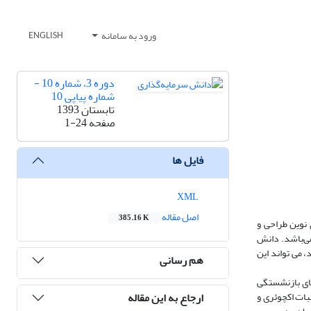
ورود به سامانه
ENGLISH
دوره 3، شماره 10 -
شماره پیاپی 10
تابستان 1393
صفحه
1-24
فایل ها
XML
اصل مقاله
385.16 K
 نوین طراحی و
می‌باشد. دانش
 می تواند این
هم رسانی
های بازنشستگی
ارجاع به این مقاله
ات اکچوئری و‌