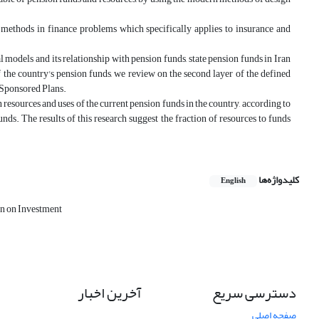
l methods in finance problems which specifically applies to insurance and
 models and its relationship with pension funds, state pension funds in Iran
f the country's pension funds, we review on the second layer of the defined
 Sponsored Plans.
en resources and uses of the current pension funds in the country, according to
ds. The results of this research suggest the fraction of resources to funds
کلیدواژه‌ها
English
rn on Investment
دسترسی سریع
آخرین اخبار
صفحه اصلی