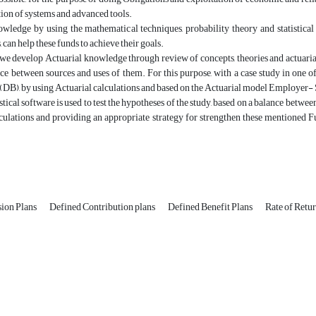
ion of systems and advanced tools.
owledge by using the mathematical techniques, probability theory and statistica
 can help these funds to achieve their goals.
, we develop Actuarial knowledge through review of concepts, theories and actuarial
ce between sources and uses of them. For this purpose, with a case study in one o
 (DB), by using Actuarial calculations and based on the Actuarial model Employer-
istical software is used to test the hypotheses of the study, based on a balance betwe
culations and providing an appropriate strategy for strengthen these mentioned Fun
ion Plans
Defined Contribution plans
Defined Benefit Plans
Rate of Retu