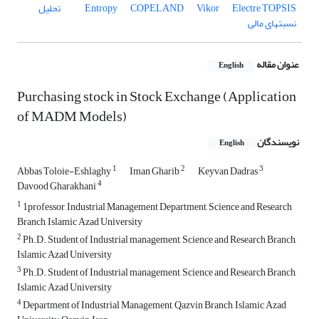
TOPSIS
Electre
Vikor
COPELAND
Entropy
تحلیل
نسبتهای مالی
عنوان مقاله
English
Purchasing stock in Stock Exchange (Application
of MADM Models)
نویسندگان
English
1
2
3
Abbas Toloie-Eshlaghy
Iman Gharib
Keyvan Dadras
4
Davood Gharakhani
1
1professor, Industrial Management Department, Science and Research
Branch, Islamic Azad University
2
Ph.D. Student of Industrial management, Science and Research Branch,
Islamic Azad University
3
Ph.D. Student of Industrial management, Science and Research Branch,
Islamic Azad University
4
Department of Industrial Management, Qazvin Branch, Islamic Azad