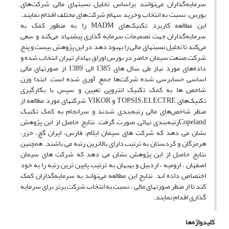
سرمایه‌گذاران می‌توانند براساس تحلیل نسبتهای مالی شرکت‌های
بورس، نسبت به انتخاب وخرید سهام شرکت‌های مختلف اقدام نمایند.
این مطالعه کاربرد تکنیک‌های MADM را به منظور کمک به
سرمایه‌گذاران جهت تصمیمات سرمایه گذاری پیشنهاد می‌کند و سعی
می‌کند تا تحلیل نسبتهای مالی را بهبود دهد.در این پژوهش بیست و پنج
شرکت صنعت سیمان حاضر در بورس اوراق بهادار تهران انتخاب شده و
داده‌های مورد نیاز طی سال های 1385 الی 1389 از صورتهای مالی
اساسی حسابرسی شده شرکت‌ها جمع آوری شده است. ابتدا وزن
شاخص ها به کمک تکنیک انتروپی تعیین و سپس با بکارگیری
تکنیک‌های TOPSIS،ELECTRE و VIKOR شرکتهای مورد مطالعه از
منظر شاخص‌های مالی رتبه‌بندی‌ شدند و سرانجام به کمک تکنیک
Copelandرتبه‌بندی نهائی صورت گرفت. نتایج حاصل از این پژوهش
نشان می دهد که شرکت های سیمان ایلام، فارس، ایران گچ، خزر،
هرمزگان و کردستان به ترتیب دارای بالاترین رتبه می باشند. همچنین
نتایج حاصل از این پژوهش نشان می دهد که شرکت های سیمان
اصفهان ، ارومیه ، اردبیل و بهبهان به ترتیب پایین ترین رتبه را به خود
اختصاص داده اند. نتایج این مطالعه می‌تواند به سرمایه‌گذاران کمک
کند تا از منظر صورتهای مالی ، نسبت به انتخاب شرکت برتر برای سرمایه
گذاری اقدام نمایند.
کلیدواژه‌ها