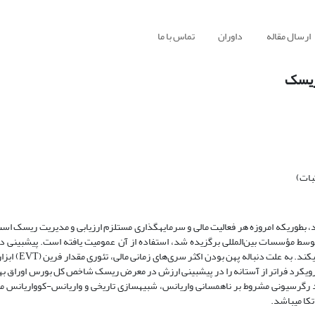
ارسال مقاله
داوران
تماس با ما
ریسک
بات)
 بطوریکه امروزه هر فعالیت مالی و سرمایه­گذاری مستلزم ارزیابی و مدیریت ریسک است.
ارزیابی مناسبی را در تصمیم‌گیری‌های سرمایه
این مقاله رویکرد فراتر از آستانه را در پیش­بینی ارزش در معرض ریسک شاخص کل بورس اوراق به
د رگرسیونی مشروط بر ناهمسانی واریانس، شبیه­سازی تاریخی و واریانس-کوواریانس مق
کا می­باشد.