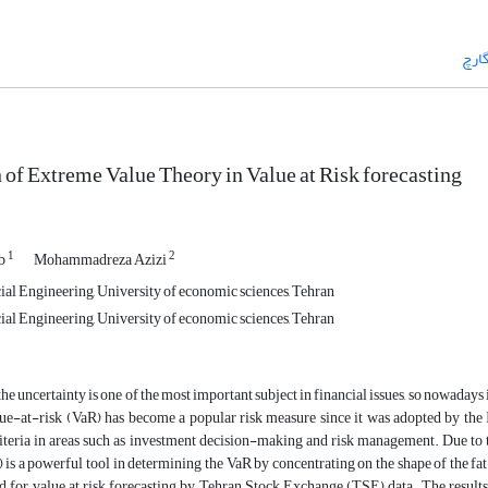
ارچ
 of Extreme Value Theory in Value at Risk forecasting
1
2
ab
Mohammadreza Azizi
ial Engineering, University of economic sciences, Tehran
ial Engineering, University of economic sciences, Tehran
he uncertainty is one of the most important subject in financial issues, so nowadays
lue-at-risk (VaR) has become a popular risk measure since it was adopted by the 
iteria in areas such as investment decision-making and risk management. Due to th
is a powerful tool in determining the VaR by concentrating on the shape of the fa
 for value at risk forecasting by Tehran Stock Exchange (TSE) data. The results s