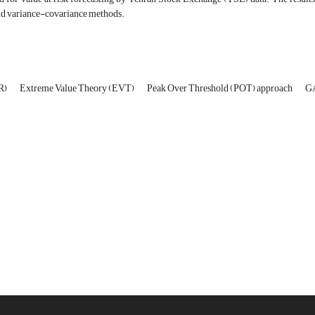
nd variance-covariance methods.
aR)
Extreme Value Theory (EVT)
Peak Over Threshold (POT) approach
G