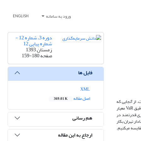
ورود به سامانه
ENGLISH
دوره 3، شماره 12 -
شماره پیاپی 12
زمستان 1393
صفحه
159-180
فایل ها
XML
اصل مقاله
369.01 K
 از آنجایی که
ارزش در معرض ریسک (VaR) در سال 1988 به عنوان معیار سنجش ریسک توسط مؤسسات بین‌المللی برگزیده شد، استفاده از آن عمومیت یافته است. پیش­بینی دقیق VaR معیار
­گذاری و مدیریت ریسک فراهم می­کند. به علت دنباله پهن بودن اکثر سری‌های زمانی مالی، تئوری مقدار فرین (EVT) ابزاری قدرتمند در
هم رسانی
ادار تهران بکار
ایسه می­کنیم.
ارجاع به این مقاله