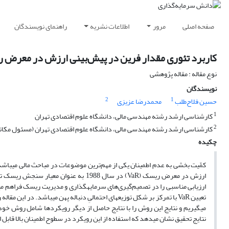
صفحه اصلی
مرور
اطلاعات نشریه
راهنمای نویسندگان
کاربرد تئوری مقدار فرین در پیش‌بینی ارزش در معرض 
نوع مقاله : مقاله پژوهشی
نویسندگان
2
1
حسین فلاح‌طلب
محمدرضا عزیزی
1
کارشناسی ارشد رشته مهندسی مالی، دانشگاه علوم اقتصادی تهران
2
کارشناسی ارشد رشته مهندسی مالی، دانشگاه علوم اقتصادی تهران (مسئول مکات
چکیده
کمّیت بخشی به عدم اطمینان یکی از مهم‌ترین موضوعات در مباحث مالی می­باشد،
تعیین VaR با تمرکز بر شکل توزیع­های احتمالیِ دنباله پهن می­باشد. در 
می­گیریم و نتایج این روش را با نتایج حاصل از دیگر رویکردها شامل روش خو
نتایج تحقیق نشان می­دهد که استفاده از این رویکرد در سطوح اطمینان بالا قابل ات