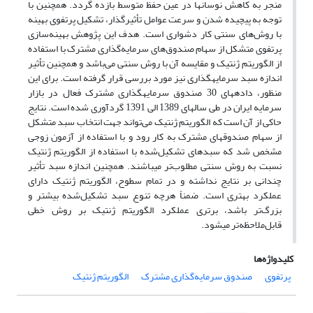
منجر به کاهش نوسان­ها در عین حفظ متوسط بازده گردد. همچنین با
توجه به پیچیده شدن و سرعت عوامل تأثیرگذار، تشکیل پرتفوی بهینه
با روش‌های سنتی کار دشواری است. هدف این پژوهش بهینه‌سازی
پرتفوی متشکل از سهام صندوق‌های سرمایه‌گذاری مشترک با استفاده
از الگوریتم ژنتیک و مقایسه آن با روش سنتی می‌باشد و همچنین تأثیر
اندازه سبد سرمایه­گذاری نیز مورد بررسی قرار گرفته است. برای این
منظور، داده­های 30 صندوق­ سرمایه­گذاری مشترک فعال در بازار
سرمایه ایران در طی سال­های 1389 الی 1391 گردآوری شده است. نتایج
حاکی از آن است که الگوریتم ژنتیک می‌تواند جهت انتخاب سبد متشکل
از سهام صندوق­های مشترک به کار رود و با استفاده از آزمون زوجی
مشخص شد که سبدهای تشکیل‌شده با استفاده از الگوریتم ژنتیک
نسبت به روش سنتی مطلوب‌تر می­باشند. همچنین اندازه سبد تأثیر
چندانی بر نتایج نداشته و در تمام سطوح، الگوریتم ژنتیک دارای
عملکرد بهتری است. ضمناً هرچه تنوع سبد تشکیل‌شده بیشتر و
بزرگ‌تر باشد، برتری عملکرد الگوریتم ژنتیک بر روش خطی
قابل‌ملاحظه‌تر می­شود.
کلیدواژه‌ها
پرتفوی
صندوق سرمایه‌گذاری مشترک
الگوریتم ژنتیک