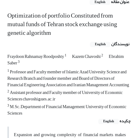
عنوان مقاله
English
Optimization of portfolio Constituted from
mutual funds of Tehran stock exchange using
genetic algorithm
نویسندگان
English
1
2
Fraydoon Rahnamay Roodposhty
Kazem Chavoshi
Ebrahim
3
Saber
1
Professor and Faculty member of Islamic Azad Univesity, Science and
Research Branch and founder member and Board of Directors of
Financial Engineering Association and Iranian Management Accounting
2
Assistant professor and Faculty member of University of Economic
Sciences chavoshi@ues.ac.ir
3
M.Sc.,Department of Financial Management, University of Economic
Sciences
چکیده
English
Expansion and growing complexity of financial markets, makes