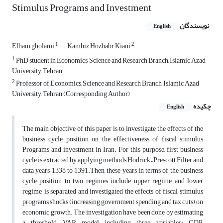
Stimulus Programs and Investment
نویسندگان
English
1
2
Elham gholami
Kambiz Hozhabr Kiani
1
PhD student in Economics, Science and Research Branch, Islamic Azad
University, Tehran
2
Professor of Economics, Science and Research Branch, Islamic Azad
University, Tehran (Corresponding Author)
چکیده
English
The main objective of this paper is to investigate the effects of the
business cycle position on the effectiveness of fiscal stimulus
Programs and investment in Iran. For this purpose, first business
cycle is extracted by applying methods Hodrick – Prescott Filter and
data years 1338 to 1391.Then, these years in terms of the business
cycle position to two regimes include upper regime and lower
regime, is separated and investigated the effects of fiscal stimulus
programs shocks (increasing government spending and tax cuts) on
economic growth. The investigation have been done by estimating
a threshold VAR model including three variables: GDP,