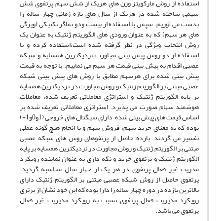
استفاده از روش مارکویتز وزن های هریک از شش سهم پرتفوی شش
سهمی ساخته شده در هریک از سال های بازه زمانی چهار ساله را
بدست می آوریم. سپس با استفاده از بیست ودو نماگر تکنیکی (ویژگی
های هر سهم) که به عنوان ورودی های الگوریتم ژنتیک به عنوان یک
روش انتخاب ویژگی در نظر گرفته شده است،استفاده کرده و با
استفاده از دو روش پیش بینی مجاورت نزدیکترین همسایه و شبکه
عصبی اقدام به پیش بینی قیمت هر سهم می نماییم. با توجه به قیمت
پیش بینی شده برای هرسهم مطابق با روش های پیش بینی شبکه
عصبی مبتنی بر الگوریتم ژنتیک و روش مجاورت در نزدیکترین همسایه
بر پایه الگوریتم ژنتیک و استراتژی معاملاتی تعریف شده، معاملات
هوشمند سهام صورت می پذیرد. استراتژی معاملاتی تعریف شده بر
اساس قیمت های پیش بینی شده دارای سیگنال های خروجی (1و0و1-)
بوده که به معنای خرید سهم، فروش سهم و یا انجام هیچ گونه عملی
تفسیر می گردند. بازده حاصل از پرتفوهای روش های شبکه عصبی
مبتنی بر الگوریتم ژنتیک و روش مجاورت در نزدیکترین همسایه بر پایه
الگوریتم ژنتیک و پرتفوی خرید و نگه داری به عنوان نماینده رویکرد
مدریت غیر فعال پرتفوی در هر یک از چهار سال محاسبه گردید.
پرتفوی حاصل از روش شبکه عصبی مبتنی بر الگوریتم ژنتیک دارای
بالاترین بازده در دوره چهار ساله را دارا بوده که این خود نشان از برتری
رویکرد مدیریت فعال پرتفوی نسبت به رویکرد مدیریت غیر فعال
پرتفوی می باشد.