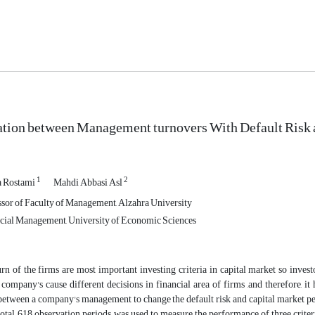
ation between Management turnovers With Default Risk
1
2
 Rostami
Mahdi Abbasi Asl
ssor of Faculty of Management, Alzahra University
cial Management, University of Economic Sciences
rn of the firms are most important investing criteria in capital market so invest
mpany's cause different decisions in financial area of firms ,and therefore, it h
 between a company's management to change the default risk and capital market 
otal, 618 observation periods was used to measure the performance of three criteri