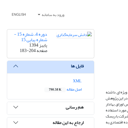
ورود به سامانه
ENGLISH
دوره 4، شماره 15 -
شماره پیاپی 15
پاییز 1394
صفحه
183-204
فایل ها
XML
اصل مقاله
790.58 K
ویژه ای داشته
 در این پژوهش
ا نمونه‌ای از 103 شرکت پذیرفته شده در بورس اوراق بهادار
هم رسانی
 مورد استفاده
 بین تغییر مدیریت شرکت با ریسک
ارجاع به این مقاله
ده اقتصادی به