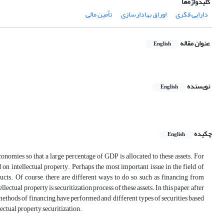
کلیدواژه‌ها
دارایی فکری
اوراق بهادارسازی
تأمین مالی
عنوان مقاله
English
نویسنده
English
چکیده
English
economies so that a large percentage of GDP is allocated to these assets. For
 on intellectual property. Perhaps the most important issue in the field of
ucts. Of course, there are different ways to do so, such as financing from
ctual property is securitization process of these assets. In this paper, after
 methods of financing have performed and different types of securities based
lectual property securitization.