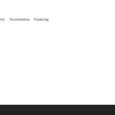
erty
Securitization
Financing