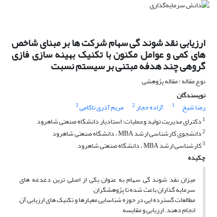
ارزیابی نقد شوند گی سهام شرکت ها بر مبنای شاخص
های کمی و عوامل مکنون با تکنیک بهینه سازی فازی
گروهی چند هدفه مبتنی بر سیستم نسبت
نوع مقاله : مقاله پژوهشی
نویسندگان
3
2
1
رضا شیخ
آزاده حجار
مریم آذری تاکامی
1
دکترای مدیریت تولید وعملیات؛ استادیار دانشگاه صنعتی شاهرود
2
دانشجوی کارشناسی ارشد MBA ، دانشگاه صنعتی شاهرود
3
کارشناسی ارشد MBA ، دانشگاه صنعتی شاهرود
چکیده
میزان نقد شوند گی سهام به عنوان یکی از اصلی ترین دغدغه های
سرمایه گذاران باعث شده تا پژوهشگران
مطالعات گسترده ایی در حوزه شناسایی معیارها و تکنیک های ارزیابی آن
انجام دهند. ارزیابی و مقایسه