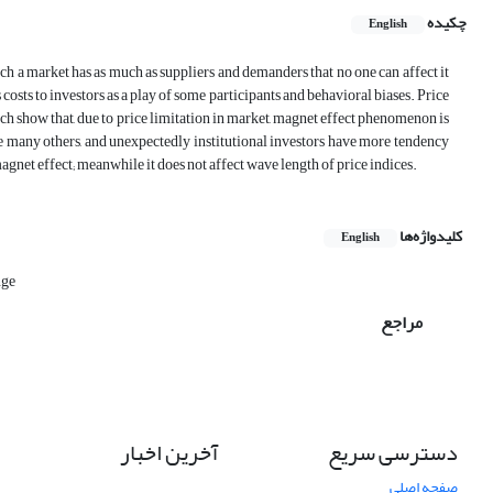
چکیده
English
ch a market has as much as suppliers and demanders that no one can affect it
sts to investors as a play of some participants and behavioral biases. Price
rch show that, due to price limitation in market, magnet effect phenomenon is
ke many others, and unexpectedly institutional investors have more tendency
 magnet effect; meanwhile it does not affect wave length of price indices.
کلیدواژه‌ها
English
nge
مراجع
دسترسی سریع
آخرین اخبار
صفحه اصلی