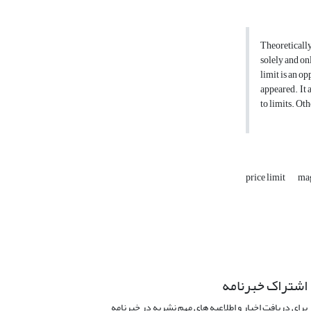
Theoretically
solely and on
limit is an o
appeared. It 
to limits. Oth
price limit
mag
اشتراک خبرنامه
برای دریافت اخبار و اطلاعیه های مهم نشریه در خبرنامه