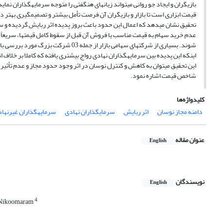
بازیگران و ایجاد جو روانی میتواند زیانهای هنگفتی را متوجه سرمایهگذاران نمای
قیمت ابزاری است تا بازار و بازیگران آن فرصت تأمل بیشتر و تصمیمگیری بهتر داش
تحقیق نشان میدهد که اعمال این حدود باعث بروز پدیده اثر ربایش گردیده و س
عدم خرید سهام به قیمت مناسب یا فروش آن قبل از سقوط کامل قیمتها، سریعا
شوند. بسیاری از شرکتهای سهامی بازار از جمله 03 شرکت بزرگ مورد بررسی با این پدیده مواجه بوده و نکته
اینکه این پدیده بین سرمایهگذاران نهادی رواج بیشتری یافته که کاملا بر خلاف ان
این تحقیق میتوان به کاهش و کنترل نوسان در اثر وجود حدود مجاز و عدم تأثیر 
شاخص قیمت اشاره نمود.
کلیدواژه‌ها
دامنه مجاز نوسان
اثر ربایش
سرمایگذاران نهادی
سرمایهگذاران غیرنها
عنوان مقاله
English
نویسندگان
English
4
Nikoomaram