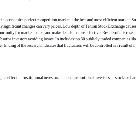
 in economics, perfect competition market is the best and most efficient market. Su
ly significant changes can vary prices. Low depth of Tehran Stock Exchange causes co
pportunity for market to take and make decision more effective. Results of this resea
absorbs investors avoiding losses. In includes top 30 publicly traded companies li
er finding of the research indicates that fluctuation will be controlled as a result of
net effect
Institutional investors
non- institutional investors
stock excha