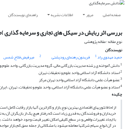
صفحه اصلی
مرور
اطلاعات نشریه
راهنمای نویسندگان
بررسی اثر ربایش در سیکل های تجاری و سرمایه گذاری )مط
نوع مقاله : مقاله پژوهشی
نویسندگان
2
1
حمید مهدوی راد
فریدون رهنمای رودپشتی
میرفیض فلاح شمس
1
دانش آموخته ی رشته مدیریت بازرگانی مالی، گروه مدیریت بازرگانی، واحد علوم و تح
2
استاد دانشگاه آزاد اسلامی واحد علوم و تحقیقات تهران
3
عضو هیأت علمی دانشگاه آزاد اسلامی واحد تهران مرکز
4
استاد و عضو هیأت علمی دانشگاه آزاد اسلامی، واحد علوم و تحقیقات، تهران ، ایران
چکیده
از لحاظ تئوریهای اقتصادی بهترین نوع بازار و کاراترین آنها بازار رقابت کامل است.
خریداران و فروشندگان به قدری زیاد است که رفتار هیچ یک از بازیگران آن به تنهای
با ایجاد تغییرات واقعی و در سطح کلیقی امکان تغییر قیمت وجود خواهد داشت. ب
در آن انواع سهام شرکتها معامله میشود با مشکلاتی از جمله عمق کم بازار مواجه 