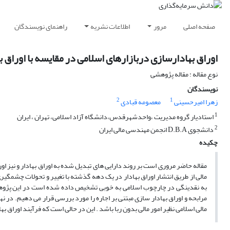
صفحه اصلی
مرور
اطلاعات نشریه
راهنمای نویسندگان
اوراق بهادارسازی دربازارهای اسلامی در مقایسه با اوراق ب
نوع مقاله : مقاله پژوهشی
نویسندگان
2
1
زهرا امیرحسینی
معصومه قبادی
1
استادیار گروه مدیریت ،واحدشهرقدس،دانشگاه آزاد اسلامی، تهران ، ایران
2
دانشجوی D.B.A انجمن مهندسی مالی ایران
چکیده
مقاله حاضر مروری است بر روند دارایی های تبدیل شده به اوراق بهادار و نیز اورا
مالی از طریق انتشار اوراق بهادار در یک دهه گذشته با تغییر و تحولات چشمگیری
به نقدینگی در چارچوب اسلامی به خوبی تشخیص داده شده است در این پژوهش ن
مرابحه و اوراق بهادار سازی مبتنی بر اجاره را مورد بررسی قرار می دهیم. در ن
مالی اسلامی نظیر امور مالی بدون ربا باشد . این در حالی است که فرآیند اوراق 