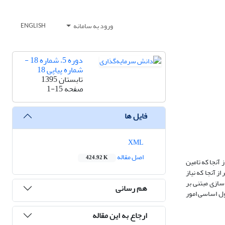
ورود به سامانه
ENGLISH
دوره 5، شماره 18 -
شماره پیاپی 18
تابستان 1395
صفحه
1-15
فایل ها
XML
اصل مقاله
424.92 K
 آنجا که تامین
ز آنجا که نیاز
سازی مبتنی بر
هم رسانی
صول اساسی امور
ارجاع به این مقاله