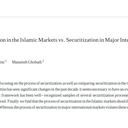
ion in the Islamic Markets vs. Securitization in Major Int
1
2
ini
Masumeh Ghobadi
 focusing on the process of securitization, as well as comparing securitization in the
ities has seen significant changes in the past decade, it seems necessary to have an o
c framework has been well- recognized, samples of several securitization process
ed. Finally, we find that the process of securitization in the Islamic markets should 
Whereas, the process of securitization in major international markets violates these 