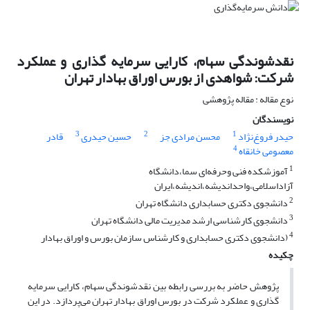
نقدشوندگی سهام، کارایی سرمایه گذاری و عملکرد
شرکت: شواهدی از بورس اوراق بهادار تهران
نوع مقاله : مقاله پژوهشی
نویسندگان
3
2
1
حیدر فروغ‌نژاد
محسن مرادی جز
حسین حیدری
قادر
4
معصومی خانقاه
1
آموزشکده فنی وحرفه‌ای سما،دانشگاه
آزاداسلامی،واحداندیشه،اندیشه،ایران
2
دانشجوی دکتری حسابداری دانشگاه تهران
3
دانشجوی کارشناسی ارشد مدیریت مالی دانشگاه تهران
4
(دانشجوی دکتری حسابداری و کارشناس سازمان بورس و اوراق بهادار
چکیده
پژوهش حاضر به بررسی رابطه بین نقدشوندگی سهام، کارایی سرمایه
گذاری و عملکرد شرکت در بورس اوراق بهادار تهران می‌پردازد. در این