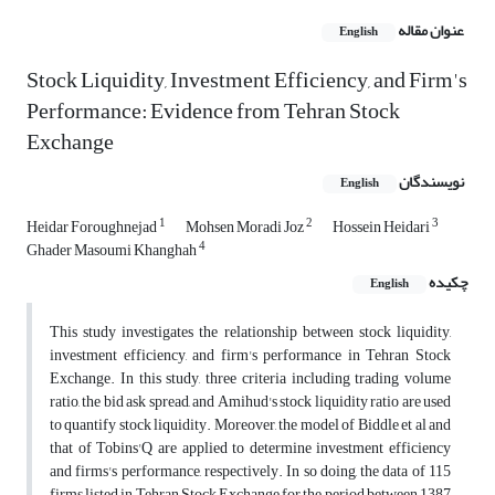
عنوان مقاله
English
Stock Liquidity, Investment Efficiency, and Firm's
Performance: Evidence from Tehran Stock
Exchange
نویسندگان
English
1
2
3
Heidar Foroughnejad
Mohsen Moradi Joz
Hossein Heidari
4
Ghader Masoumi Khanghah
چکیده
English
This study investigates the relationship between stock liquidity,
investment efficiency, and firm's performance in Tehran Stock
Exchange. In this study, three criteria including trading volume
ratio, the bid ask spread, and Amihud's stock liquidity ratio are used
to quantify stock liquidity. Moreover, the model of Biddle et al and
that of Tobins'Q are applied to determine investment efficiency
and firms's performance, respectively. In so doing, the data of 115
firms listed in Tehran Stock Exchange for the period between 1387