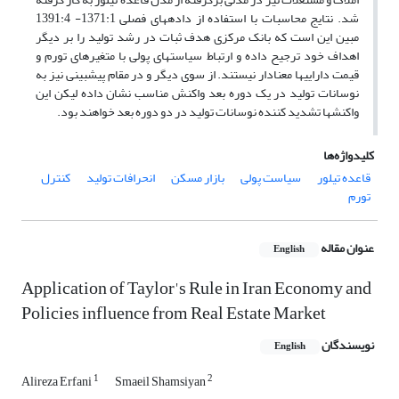
شد. نتایج محاسبات با استفاده از داده­های فصلی 1371:1- 1391:4
مبین این است که بانک مرکزی هدف ثبات در رشد تولید را بر دیگر
اهداف خود ترجیح داده و ارتباط سیاست­های پولی با متغیرهای تورم و
قیمت دارایی­ها معنادار نیستند. از سوی دیگر و در مقام پیش­بینی نیز به
نوسانات تولید در یک دوره بعد واکنش مناسب نشان داده لیکن این
واکنش­ها تشدید کننده نوسانات تولید در دو دوره بعد خواهند بود.
کلیدواژه‌ها
قاعده تیلور
سیاست پولی
بازار مسکن
انحرافات تولید
کنترل
تورم
عنوان مقاله
English
Application of Taylor's Rule in Iran Economy and
Policies influence from Real Estate Market
نویسندگان
English
1
2
Alireza Erfani
Smaeil Shamsiyan