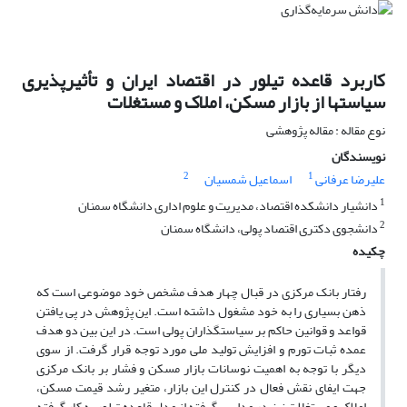
کاربرد قاعده تیلور در اقتصاد ایران و تأثیرپذیری
سیاستها از بازار مسکن، املاک و مستغلات
نوع مقاله : مقاله پژوهشی
نویسندگان
2
1
علیرضا عرفانی
اسماعیل شمسیان
1
دانشیار دانشکده اقتصاد، مدیریت و علوم اداری دانشگاه سمنان
2
دانشجوی دکتری اقتصاد پولی، دانشگاه سمنان
چکیده
رفتار بانک مرکزی در قبال چهار هدف مشخص خود موضوعی است که
ذهن بسیاری را به خود مشغول داشته است. این پژوهش در پی یافتن
قواعد و قوانین حاکم بر سیاست­گذاران پولی است. در این بین دو هدف
عمده ثبات تورم و افزایش تولید ملی مورد توجه قرار گرفت. از سوی
دیگر با توجه به اهمیت نوسانات بازار مسکن و فشار بر بانک مرکزی
جهت ایفای نقش فعال در کنترل این بازار، متغیر رشد قیمت مسکن،
املاک و مستغلات نیز در مدلی برگرفته از مدل قاعده تیلور به کار گرفته