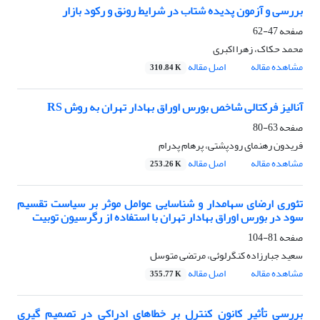
بررسی و آزمون پدیده شتاب در شرایط رونق و رکود بازار
صفحه
47-62
محمد حکاک، زهرا اکبری
مشاهده مقاله
اصل مقاله
310.84 K
آنالیز فرکتالی شاخص بورس اوراق بهادار تهران به روش RS
صفحه
63-80
فریدون رهنمای رودپشتی، پرهام پدرام
مشاهده مقاله
اصل مقاله
253.26 K
تئوری ارضای سهامدار و شناسایی عوامل موثر بر سیاست تقسیم
سود در بورس اوراق بهادار تهران با استفاده از رگرسیون توبیت
صفحه
81-104
سعید جبارزاده کنگرلوئی، مرتضی متوسل
مشاهده مقاله
اصل مقاله
355.77 K
بررسی تأثیر کانون کنترل بر خطاهای ادراکی در تصمیم گیری