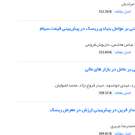
 مرادیان
اصل مقاله
312.56 K
تنی بر عوامل بنیادی ریسک در پیش‌بینی قیمت سهام
د عباس هاشمی، داریوش فروغی
اصل مقاله
313.04 K
بر عامل در بازار های مالی
رد، مهدی خوشنود، حیدر فروغ نژاد، محمد اصولیان
اصل مقاله
350.51 K
قدار فرین در پیش‌بینی ارزش در معرض ریسک
حمدرضا عزیزی
اصل مقاله
369.01 K