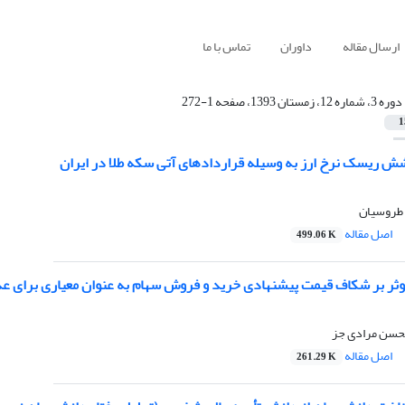
ارسال مقاله
داوران
تماس با ما
دوره 3، شماره 12، زمستان 1393، صفحه 1-272
1
ش ریسک نرخ ارز به وسیله قراردادهای آتی سکه طلا در ایران
 طروسیان
اصل مقاله
499.06 K
ثر بر شکاف قیمت پیشنهادی خرید و فروش سهام به عنوان معیاری برای عدم
محسن مرادی جز
اصل مقاله
261.29 K