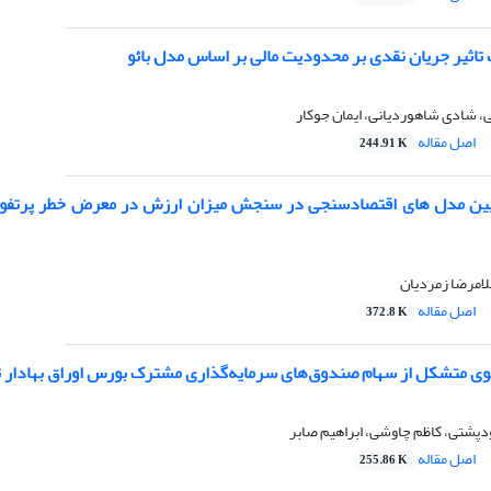
اثیر جریان نقدی بر محدودیت مالی بر اساس مدل بائو
، شادی شاهوردیانی، ایمان جوکار
اصل مقاله
244.91 K
یین مدل های اقتصادسنجی در سنجش میزان ارزش در معرض خطر پرتفوی ش
لامرضا زمردیان
اصل مقاله
372.8 K
فوی متشکل از سهام صندوق‌های سرمایه‌گذاری مشترک بورس اوراق بهادار ته
دپشتی، کاظم چاوشی، ابراهیم صابر
اصل مقاله
255.86 K