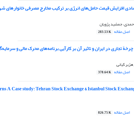
صادی افزایش قیمت حامل‌های انرژی بر ترکیب مخارج مصرفی خانوارهای ش
حمدی، جمشید پژویان
اصل مقاله
283.53 K
خة تجاری در ایران و تاثیر آن بر کارآیی برنامه‌های محرک مالی و سرمایه‌
 هژبر کیانی
اصل مقاله
378.64 K
urns A Case study: Tehran Stock Exchange & Istanbul Stock Exchan
اصل مقاله
826.75 K