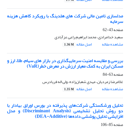
1.7 M
مدلسازی تامین مالی شرکت های هلدینگ با رویکرد کاهش هزینه
سرمایه
صفحه
43-62
سعید خدامرادی، محمد ابراهیم راعی عزآبادی
مشاهده مقاله
اصل مقاله
1.36 M
بررسی و مقایسه امنیت سرمایهگذاری در بازار های سهام، طلا‌، ارز و
مسکن ایران به کمک معیار ارزش در معرض خطر(VaR)
صفحه
63-84
غلامرضا زمردیان، مهدی شعبان‌زاده، ولی اله فریادرس
مشاهده مقاله
اصل مقاله
1.35 M
تحلیل ورشکستگی شرکت‌های پذیرفته در بورس اوراق بهادار با
دو روش تحلیل تشخیصی (Discriminant Analysis) و مدل
افزایشی تحلیل پوششی داده‌ها (DEA-Additive)
صفحه
85-106