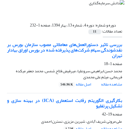
دوره و شماره:
دوره 4، شماره 13، بهار 1394، صفحه 1-232
تعداد مقالات:
11
بررسی تاثیر دستورالعمل‌های معاملاتی مصوب سازمان بورس بر
نقدشوندگی سهام شرکت‌های پذیرفته شده در بورس اوراق بهادار
تهران
صفحه
1-18
محمد حسن ابراهیمی سروعلیا، میرفیض فلاح شمس، محمد جعفر میکده
فریمانی، میثم علی محمدی
مشاهده مقاله
اصل مقاله
546.96 K
بکارگیری الگوریتم رقابت استعماری (ICA) در بهینه سازی و
تشکیل پرتفلیو
صفحه
19-42
علی مروتی شریف آبادی، شیرین عزیزی، نسترن احمدی
مشاهده مقاله
اصل مقاله