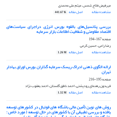
میرفیض فلاح شمس، میثم علی محمدی
مشاهده مقاله
اصل مقاله
441.67 K
بررسی پتانسیل‌های بالقوه بورس انرژی دراجرای سیاست‌های
اقتصاد مقاومتی و شفافیت اطلاعات بازار سرمایه
صفحه
167-194
رضا راعی، حسین کرمی
مشاهده مقاله
اصل مقاله
1.26 M
ارائه الگوی ذهنی ادراک ریسک سرمایه گذاران بورس اوراق بهادار
تهران
صفحه
195-216
فریدون رهنمای رودپشتی، احمد ناطق گلستان، احمد یعقوب نژاد
مشاهده مقاله
اصل مقاله
1.32 M
روش های نوین تأمین مالی باشگاه های فوتبال در کشورهای توسعه
یافته و بررسی تطبیقی آن با کشورهای در حال توسعه ( مورد خاص :