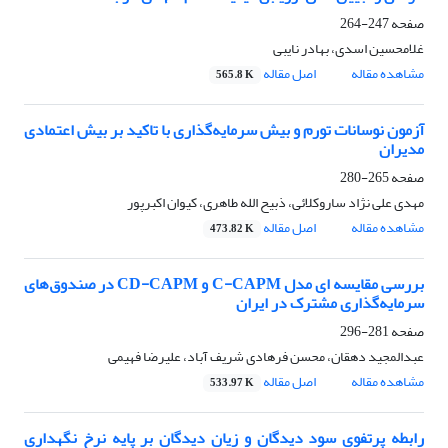
صفحه
247-264
غلامحسین اسدی، بهادر نایبی
مشاهده مقاله
اصل مقاله
565.8 K
آزمون نوسانات تورم و بیش ‌سرمایه‌گذاری با تاکید بر بیش اعتمادی
مدیران
صفحه
265-280
مهدی علی نژاد ساروکلائی، ذبیح الله طاهری، کیوان اکبرپور
مشاهده مقاله
اصل مقاله
473.82 K
بررسی مقایسه ای مدل C-CAPM و CD-CAPM در صندوق‌های
سرمایه‌گذاری مشترک در ایران
صفحه
281-296
عبدالمجید دهقان، محسن فرهادی شریف آباد، علیرضا فهیمی
مشاهده مقاله
اصل مقاله
533.97 K
رابطه پرتفوی سود دیدگان و زیان دیدگان بر پایه نرخ نگهداری