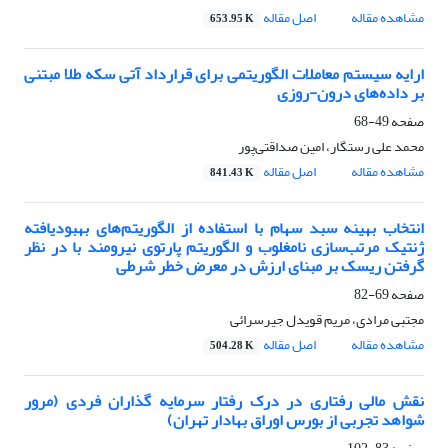
مشاهده مقاله
اصل مقاله
653.95 K
ارایه سیستم معاملات الگوریتمی برای قرارداد آتی سکه طلا مبتنی
بر داده‌های درون-روزی
صفحه
49-68
محمد علی رستگار، امین صداقتی‌پور
مشاهده مقاله
اصل مقاله
841.43 K
انتخاب بهینه سبد سهام با استفاده از الگوریتم‌های بهبودیافته
ژنتیک مرتب‌سازی نا‌مغلوب و الگوریتم پارتوی نیرومند با در نظر
گرفتن ریسک بر مبنای ارزش در معرض خطر شرطی
صفحه
69-82
مجتبی مرادی، مریم قویدل جیرسرائی
مشاهده مقاله
اصل مقاله
504.28 K
نقش مالی رفتاری در درک رفتار سرمایه گذاران فردی (مرور
شواهد تجربی از بورس اوراق بهادار تهران)