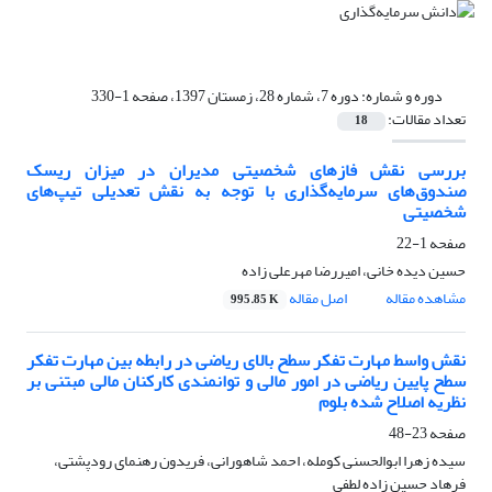
دوره و شماره:
دوره 7، شماره 28، زمستان 1397، صفحه 1-330
تعداد مقالات:
18
بررسی نقش فازهای شخصیتی مدیران در میزان ریسک
صندوق‌های سرمایه‌گذاری با توجه به نقش تعدیلی تیپ‌های
شخصیتی
صفحه
1-22
حسین دیده خانی، امیررضا مهرعلی زاده
مشاهده مقاله
اصل مقاله
995.85 K
نقش واسط مهارت تفکر سطح بالای ریاضی در رابطه بین مهارت تفکر
سطح پایین ریاضی در امور مالی و توانمندی کارکنان مالی مبتنی بر
نظریه اصلاح شده بلوم
صفحه
23-48
سیده زهرا ابوالحسنی کومله، احمد شاهورانی، فریدون رهنمای رودپشتی،
فرهاد حسین زاده لطفی