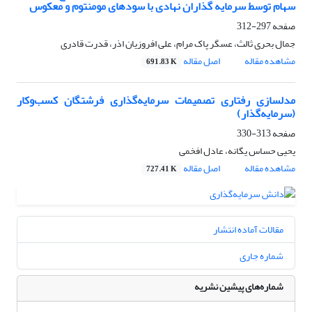
سهام توسط سرمایه گذاران نهادی با سودهای مومنتوم و معکوس
صفحه
297-312
جمال بحری ثالث، عسگر پاک مرام، علی افروزیان اذر، قدرت قادری
مشاهده مقاله
اصل مقاله
691.83 K
مدلسازی رفتاری تصمیمات سرمایه‌گذاری فرشتگان کسب‌وکار
(سرمایه‌گذار)
صفحه
313-330
یحیی حساس یگانه، عادل افخمی
مشاهده مقاله
اصل مقاله
727.41 K
مقالات آماده انتشار
شماره جاری
شماره‌های پیشین نشریه