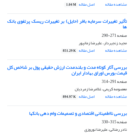
مشاهده مقاله
اصل مقاله
1.04 M
تأثیر تغییرات سرمایه بافر (حایل) بر تغییرات ریسک پرتفوی بانک
ها
صفحه
271-290
مجید زنجیردار، علیرضا زمانپور
مشاهده مقاله
اصل مقاله
851.29 K
بررسی آثار کوتاه مدت و بلندمدت ارزش حقیقی پول بر شاخص کل
قیمت بورس اوراق بهادار ایران
صفحه
291-314
معصومه کریمی، غلامرضا زمردیان
مشاهده مقاله
اصل مقاله
894.97 K
بررسی نااطمینانی اقتصادی و تصمیمات وام دهی بانکها
صفحه
315-330
نادر رضائی، علیرضا نوروزی