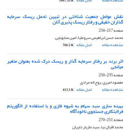
مشاهده مقاله
اصل مقاله
1007.35 K
نقش عوامل جمعیت شناختی در تبیین تحمل ریسک سرمایه
گذاران حقیقی و رفتار ریسک پذیری آنان
صفحه
217-234
محمد حسن ابراهیمی سروعلیا، امین صابونچی
مشاهده مقاله
اصل مقاله
766.5 K
اثر برند بر رفتار سرمایه گذار و ریسک درک شده بعنوان متغیر
میانجی
صفحه
235-250
مقصود امیری، روح اله مرادی
مشاهده مقاله
اصل مقاله
413.5 K
بهینه سازی سبد سهام به شیوه فازی و با استفاده از الگوریتم
فراابتکاری جستجوی ناخودآگاه
صفحه
251-270
محمد اقبال نیا، سید مازیار دلیران