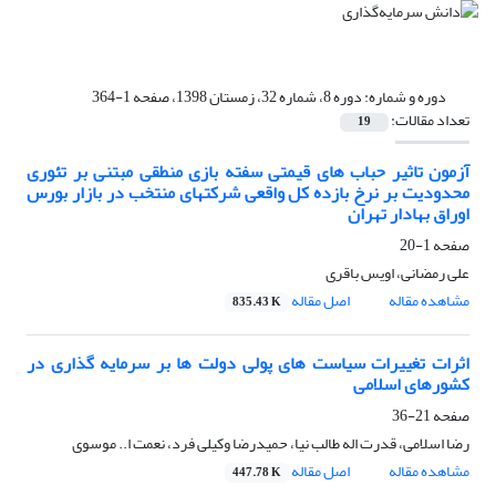
دوره و شماره:
دوره 8، شماره 32، زمستان 1398، صفحه 1-364
تعداد مقالات:
19
آزمون تاثیر حباب های قیمتی سفته بازی منطقی مبتنی بر تئوری
محدودیت بر نرخ بازده کل واقعی شرکتهای منتخب در بازار بورس
اوراق بهادار تهران
صفحه
1-20
علی رمضانی، اویس باقری
مشاهده مقاله
اصل مقاله
835.43 K
اثرات تغییرات سیاست های پولی دولت ها بر سرمایه گذاری در
کشورهای اسلامی
صفحه
21-36
رضا اسلامی، قدرت اله طالب نیا، حمیدرضا وکیلی فرد، نعمت ا.. موسوی
مشاهده مقاله
اصل مقاله
447.78 K