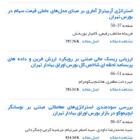
استراتژی آربیتراژ آماری بر مبنای مدل‌های عاملی قیمت سهام در
بورس تهران
صفحه
37-50
فریماه مخاطب رفیعی، کامیار نوربخش
مشاهده مقاله
اصل مقاله
797.76 K
ارزیابی ریسک مالی مبتنی بر رویکرد ارزش فرین و داده های
پربسامد لحظه ای شاخص کل بورس اوراق بهادار تهران
صفحه
51-66
مهردخت مظفری، هاشم نیکومرام
مشاهده مقاله
اصل مقاله
785.51 K
بررسی سودمندی استراتژی‌های معاملاتی مبتنی بر نوسانگر
ایچیموکو در بازار بورس اوراق بهادار تهران
صفحه
67-86
سید محمدرضا داودی، سید اصغر میرنیام، مرضیه کرمی چمگردانی
مشاهده مقاله
اصل مقاله
814.34 K