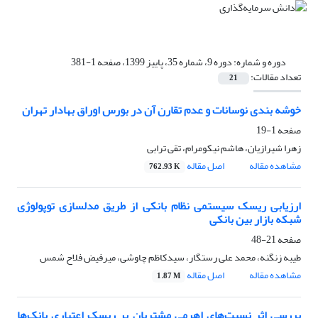
دوره و شماره:
دوره 9، شماره 35، پاییز 1399، صفحه 1-381
تعداد مقالات:
21
خوشه بندی نوسانات و عدم تقارن آن در بورس اوراق بهادار تهران
صفحه
1-19
زهرا شیرازیان، هاشم نیکومرام، تقی ترابی
مشاهده مقاله
اصل مقاله
762.93 K
ارزیابی ریسک سیستمی نظام بانکی از طریق مدلسازی توپولوژی
شبکه بازار بین بانکی
صفحه
21-48
طیبه زنگنه، محمد علی رستگار، سیدکاظم چاوشی، میرفیض فلاح شمس
مشاهده مقاله
اصل مقاله
1.87 M
بررسی اثر نسبت‌های اهرمی مشتریان بر ریسک اعتباری بانک‌ها