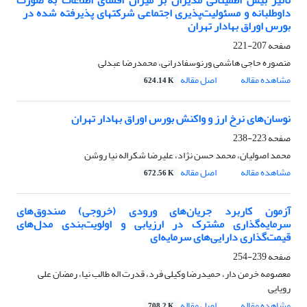
تاثیر بیش اطمینانی مدیران بر میزان افشای اطلاعات به صورت
داوطلبانه و مسئولیت‌پذیری اجتماعی شرکتهای پذیرفته شده در ‎ ‎
بورس اوراق بهادار تهران
صفحه
207-221
منصوره حاجی هاشمی ورنوسفادرانی، محمدرضا عبدلی
مشاهده مقاله
اصل مقاله
624.14 K
نوسان‌های نرخ ارز و واکنش بورس اوراق بهادار تهران
صفحه
223-238
محمد اصولیان، محمد حسن نژاد، علیرضا شکراله نیا روشن
مشاهده مقاله
اصل مقاله
672.56 K
آزمون کاربرد جریان‌های ورودی (خروجی) صندوق‌های
سرمایه‌گذاری مشترک در ارزیابی و اولویت‌بندی مدل‌های
قیمت‌گذاری دارایی‌های سرمایه‌ای
صفحه
239-254
معصومه خرمن دار، حمیدرضا وکیلی فرد، قدرت اله طالب نیا، رمضان علی
رویایی
مشاهده مقاله
اصل مقاله
708.2 K