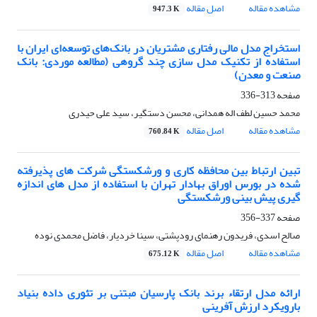
مشاهده مقاله
اصل مقاله
947.3 K
استخراج مدل مالی رفتاری مشتریان در بانک‌های توسعه‌ای ایران با
استفاده از تکنیک مدل سازی چند گروهی (مطالعه موردی: بانک
صنعت و معدن)
صفحه
313-336
محمد حسین لطف اله همدانی، محسن دستگیر، سید علی حیدری
مشاهده مقاله
اصل مقاله
760.84 K
تبین ارتباط بین محافظه کاری و ورشکستگی شرکت های پذیرفته
شده در بورس اوراق بهادار تهران با استفاده از مدل های اندازه
گیری پیش بینی ورشکستگی
صفحه
337-356
صالح اسدی، فریدون رهنمای رودپشتی، سینا خردیار، فاضل محمدی نوده
مشاهده مقاله
اصل مقاله
675.12 K
ارائه مدل ارتقاء برند بانک پارسیان مبتنی بر تئوری داده بنیاد
بارویکرد ارزش آفرینی