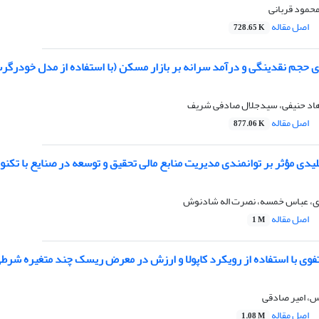
محمود قربانی
اصل مقاله
728.65 K
ی حجم نقدینگی و درآمد سرانه بر بازار مسکن (با استفاده از مدل خودرگر
هاد حنیفی، سیدجلال صادفی شریف
اصل مقاله
877.06 K
دی مؤثر بر توانمندی مدیریت منابع مالی تحقیق و توسعه در صنایع با تکن
، عباس خمسه، نصرت اله شادنوش
اصل مقاله
1 M
فوی با استفاده از رویکرد کاپولا و ارزش در معرض ریسک چند متغیره شرطی
، امیر صادقی
اصل مقاله
1.08 M