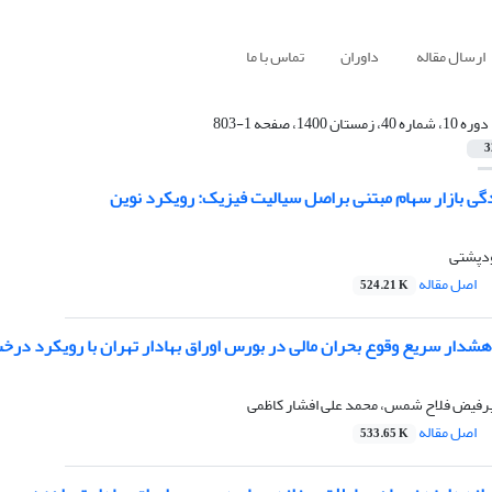
ارسال مقاله
داوران
تماس با ما
دوره 10، شماره 40، زمستان 1400، صفحه 1-803
3
گی بازار سهام مبتنی براصل سیالیت فیزیک: رویکرد نوین
ودپشتی
اصل مقاله
524.21 K
دار سریع وقوع بحران مالی در بورس اوراق بهادار تهران با رویکرد در
میرفیض فلاح شمس، محمد علی افشار کاظمی
اصل مقاله
533.65 K