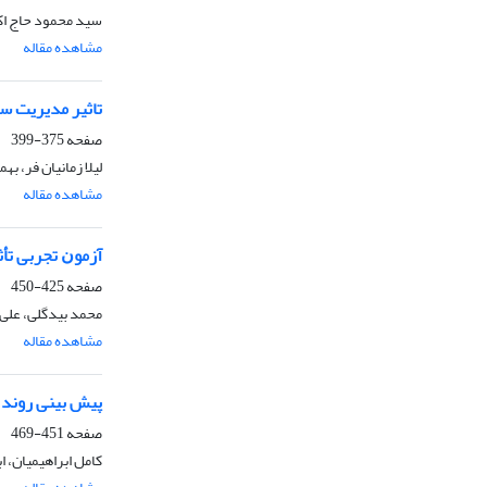
سید محمود حاج اک
مشاهده مقاله
تاثیر مدیریت سو
صفحه
375-399
لیلا زمانیان فر، به
مشاهده مقاله
آزﻣﻮﻥ ﺗﺠﺮﺑﯽ تأ
صفحه
425-450
محمد بیدگلی، علی
مشاهده مقاله
پیش‌ بینی‌ روند‌ 
صفحه
451-469
کامل ابراهیمیان، ا