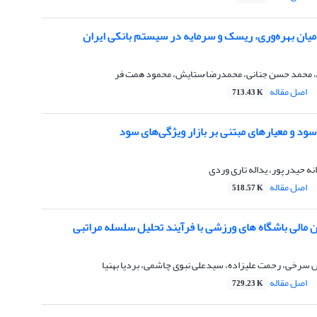
میان بهره‌وری، ریسک و سرمایه در سیستم بانکی ایران
 محمد حسن جنانی، محمدرضا ُستایش، محمود همت فر
اصل مقاله
713.43 K
د و معیارهای مبتنی بر بازار ویژگی‌های سود
ه حیدر پور، یداله تاری وردی
اصل مقاله
518.57 K
ین مالی باشگاه های ورزشی با فرآیند تحلیل سلسله مراتبی
رخی، رحمت علیزاده، سیدعلی نبوی چاشمی، بردیا بهنیا
اصل مقاله
729.23 K