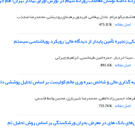
ورانه دامنه نوسان معاملات روزانه سهام در بورس اوراق بهادار تهران؛ هم ج
اشم نیکو مرام، عادل پیغامی، فریدون رهنمای رودپشتی، محمدرضا منجذب
اصل مقاله
475.11 K
ی زنجیره تأمین پایدار از دیدگاه مالی: رویکرد پویاشناسی سیستم
 سینا خردیار، حمزه امین طهماسبی، ابراهیم چیرانی
اصل مقاله
891.4 K
یه گذاری مالی و شاخص بهره وری مالم کوئیست بر اساس تحلیل پوششی داده 
 فرهاد حسین زاده لطفی، محمدرضا شهریاری، محسن واعظ قاسمی
اصل مقاله
735.76 K
های بانک های در معرض بحران ورشکستگی بر اساس روش تحلیل تم