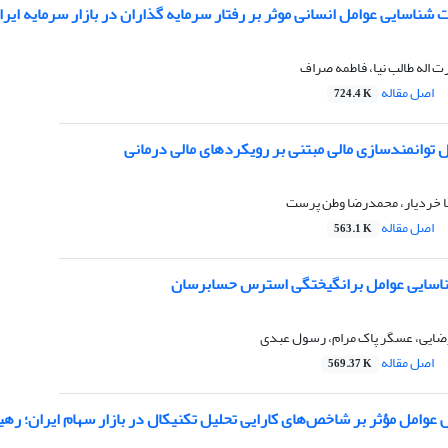
ت شناسایی عوامل انسانی موثر بر رفتار سرمایه گذاران در بازار سرمایه ایرا
ت اله طالب نیا، فاطمه صراف
اصل مقاله
724.4 K
 توانمندسازی مالی مبتنی بر رویکردهای مالی درمانی
 خردیار، محمدرضا وطن پرست
اصل مقاله
563.1 K
ناسایی عوامل برانگیختگی استرس حسابرسان
 رضایی، عسگر پاک مرام، رسول عبدی
اصل مقاله
569.37 K
امل مؤثر بر شاخص‌های کارایی تحلیل تکنیکال در بازار سهام ایران؛ رهیافت