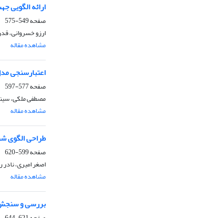
ارائه الگویی جه
صفحه
549-575
ارزو خسروانی، قدر
مشاهده مقاله
اعتبارسنجی مدل
صفحه
577-597
مصطفی ملکی، سینا
مشاهده مقاله
طراحی الگوی ش
صفحه
599-620
اصغر امیری، نادر
مشاهده مقاله
بررسی و سنجش عو
صفحه
621-644