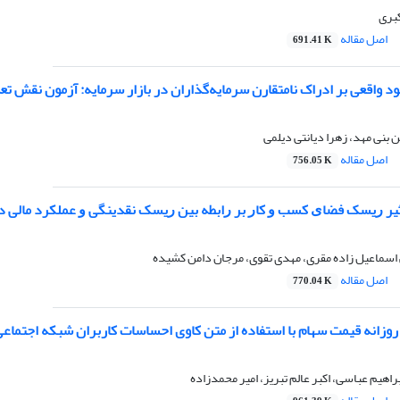
بری
اصل مقاله
691.41 K
د واقعی بر ادراک نامتقارن سرمایه‌گذاران در بازار سرمایه: آزمون نقش ت
من بنی مهد، زهرا دیانتی دیلمی
اصل مقاله
756.05 K
ثیر ﺭﯾﺴﮏ ﻓﻀﺎﯼ ﮐﺴﺐ ﻭ ﮐﺎﺭ ﺑﺮ ﺭﺍﺑﻄﻪ بین ﺭﯾﺴﮏ نقدینگی ﻭ عملکرد مالی د
 اسماعیل زاده مقری، مهدی تقوی، مرجان دامن کشیده
اصل مقاله
770.04 K
روزانه‌ قیمت‌ سهام‌ با‌ استفاده‌ از‌ متن‌ کاوی‌ احساسات‌ کاربران‌ شبکه‌ اجتماعی
براهیم عباسی، اکبر عالم تبریز، امیر محمدزاده