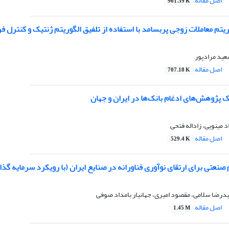
اصل مقاله
961.39 K
ریتم معاملات زوجی پربسامد با استفاده از تلفیق الگوریتم ژنتیک و کنترل فر
ید مرادپور
اصل مقاله
707.18 K
 پژوهش‌های ادغام بانک‌ها در ایران و جهان
د مینویی، زاداله فتحی
اصل مقاله
529.4 K
 صنعتی برای ارتقای نوآوری فناورانه در صنایع ایران (با رویکرد سرمایه گ
درضا سلامی، مقصود امیری، جهانیار بامداد صوفی
اصل مقاله
1.45 M