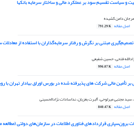
کیت و سیاست تقسیم سود بر عملکرد مالی و ساختار سرمایه بانکها
 مرجان دامن کشیده
اصل مقاله
791.29 K
تصمیم‌گیری مبتنی بر نگرش و رفتار سرمایه‌گذاران با استفاده از معادلات 
زادالله فتحی، حسین شفیعی
اصل مقاله
996.07 K
ی بر تأمین مالی شرکت های پذیرفته شده در بورس اوراق بهادار تهران با ر
سید مجتبی میرلوحی، آلبرت بغزیان، نداسادات نژادالحسینی
اصل مقاله
840.47 K
ت برون‌سپاری قراردادهای فناوری اطلاعات در سازمان‌های دولتی (مطالعه 