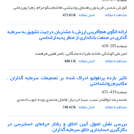
کورش شمس، فریدون رهنمای رودپشتی، هاشم نیکو مرام، زهرا پورزمانی
مشاهده مقاله
اصل مقاله
472.03 K
ارائه الگوی هم‌آفرینی ارزش با مشتریان درجهت تشویق به سرمایه
گذاری در صنعت بانکداری از منظر پدیدارشناسی
صفحه
395-418
امیرعلی کوشکی، فتانه علیزاده مشگانی، ناصر فقهی فرهمند
مشاهده مقاله
اصل مقاله
608.1 K
تاثیر بازده پرتفولیو ادراک شده بر تصمیمات سرمایه گذاران –
مکانیزم روانشناختی
صفحه
419-435
محمدرضا ذوالقدر نسب، سینا خردیار، فاضل محمدی نوده، ایوب احمدی
مشاهده مقاله
اصل مقاله
748.42 K
بررسی نقش اصول آیین اخلاق و رفتار حرفه‌ای حسابرسی در
بکارگیری حسابداری خلاق سرمایه گذاران