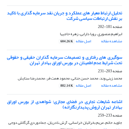
تحلیل ارتباط معیار های عملکرد و جریان نقد سرمایه گذاری با تاکید
بر نقش ارتباطات سیاسی شرکت
صفحه
181-202
ابراهیم منصوری، رویا دارابی، زهره حاجیها
مشاهده مقاله
اصل مقاله
604.26 K
سوگیری های رفتاری و تصمیمات سرمایه گذاران حقیقی و حقوقی
تحت شرایط عدم اطمینان در بورس اوراق بهادار تهران
صفحه
203-231
محمد زینی وند، محمد حسن جنانی، محمود همت فر، محمدرضا ستایش
مشاهده مقاله
اصل مقاله
882.14 K
اشاعه شایعات تجاری در فضای مجازی: شواهدی از بورس اوراق
بهادار تهران (روش پدیدارنگارانه)
صفحه
233-259
جاوید حاتم، مریم بخرائیان خراسانی، آرش نادریان، جمادوردی گرگانلی دوجی