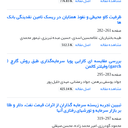
مشاهده مقاله
اصل مقاله
776.83 K
ظرفیت کاو محیطی و نفوذ همتایان در ریسک تامین نقدینگی بانک
ها
صفحه
261-282
طیبه بختیاریان، غلامحسین اسدی، حسین عبده تبریزی، تیمور محمدی
مشاهده مقاله
اصل مقاله
512.5 K
بررسی مقایسه ای کارایی پویا سرمایه‌گذاری طبق روش گارچ (
garch) وفیلتر کالمن
صفحه
283-295
جواد یوسفی برهمن، جواد رمضانی، مهدی خلیل پور
مشاهده مقاله
اصل مقاله
425.14 K
تبیین تجربه زیسته سرمایه گذاران از اثرات قیمت نفت، دلار و طلا
بر بازار سرمایه و تورشهای رفتاری آنها
صفحه
297-319
محمود گودرزی، امیر محمد زاده، محسن صیقلی