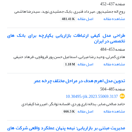
صفحه
437-452
روح اله جمشیدپور، مهرداد قنبری، بابک جمشیدی نوید، سیدرضا هاشمی
مشاهده مقاله
اصل مقاله
481.41 K
طراحی مدل کیفی ارتباطات بازاریابی یکپارچه برای بانک های
تخصصی در ایران
صفحه
453-484
هادی کمرئی، وحید رضا میرابی، اسماعیل حسن پور قروقچی، فرهاد حنیفی
مشاهده مقاله
اصل مقاله
1.18 M
تدوین مدل اهرم هدف در مراحل مختلف چرخه عمر
صفحه
485-504
10.30495/jik.2023.55069.3137
حامد صالحی صابر، یداله تاری وردی، افسانه توانگر، امیررضا کیقبادی
مشاهده مقاله
اصل مقاله
666.5 K
مدیریت مبتنی بر بازاریابی: نیمه پنهان عملکرد واقعی شرکت های