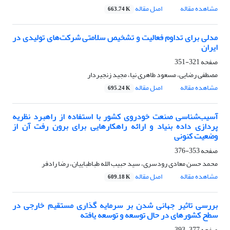
مشاهده مقاله
اصل مقاله
663.74 K
مدلی برای تداوم فعالیت و تشخیص سلامتی شرکت‌های تولیدی در
ایران
صفحه
321-351
مصطفی رضایی، مسعود طاهری نیا، مجید زنجیردار
مشاهده مقاله
اصل مقاله
695.24 K
آسیب‌شناسی صنعت خودروی کشور با استفاده از راهبرد نظریه
پردازی داده بنیاد و ارائه راهکارهایی برای برون رفت آن از
وضعیت کنونی
صفحه
353-376
محمد حسن معادی رودسری، سید حبیب الله طباطباییان، رضا رادفر
مشاهده مقاله
اصل مقاله
609.18 K
بررسی تاثیر جهانی شدن بر سرمایه گذاری مستقیم خارجی در
سطح کشورهای در حال توسعه و توسعه یافته
صفحه
377-393