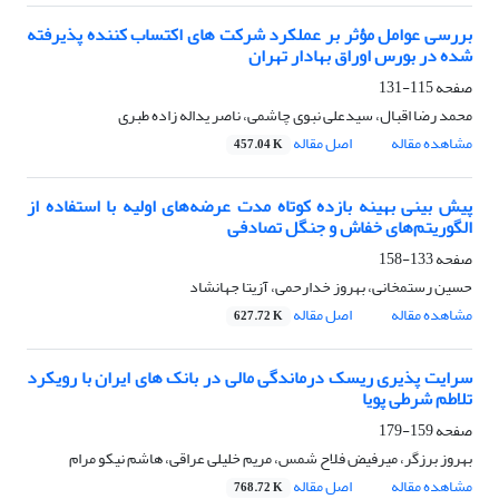
بررسی عوامل مؤثر بر عملکرد شرکت های اکتساب کننده پذیرفته
شده در بورس اوراق بهادار تهران
صفحه
115-131
محمد رضا اقبال، سیدعلی نبوی چاشمی، ناصر یداله زاده طبری
مشاهده مقاله
اصل مقاله
457.04 K
پیش بینی بهینه بازده کوتاه مدت عرضه‌های اولیه با استفاده از
الگوریتم‌های خفاش و جنگل تصادفی
صفحه
133-158
حسین رستمخانی، بهروز خدارحمی، آزیتا جهانشاد
مشاهده مقاله
اصل مقاله
627.72 K
سرایت پذیری ریسک درماندگی مالی در بانک های ایران با رویکرد
تلاطم شرطی پویا
صفحه
159-179
بهروز برزگر، میرفیض فلاح شمس، مریم خلیلی عراقی، هاشم نیکو مرام
مشاهده مقاله
اصل مقاله
768.72 K