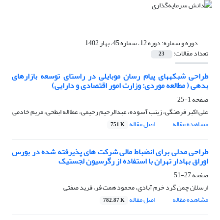
دوره و شماره:
دوره 12، شماره 45، بهار 1402
تعداد مقالات:
23
طراحی شبکه‏های پیام رسان موبایلی در راستای توسعه بازارهای
بدهی ( مطالعه موردی: وزارت امور اقتصادی و دارایی)
صفحه
1-25
علی اکبر فرهنگی، زینب آسوده، عبدالرحیم رحیمی، عطااله ابطحی، مریم خادمی
مشاهده مقاله
اصل مقاله
751 K
طراحی مدلی برای انضباط مالی شرکت های پذیرفته شده در بورس
اوراق بهادار تهران با استفاده از رگرسیون لجستیک
صفحه
27-51
ارسلان چمن گرد خرم آبادی، محمود همت فر، فرید صفتی
مشاهده مقاله
اصل مقاله
782.87 K